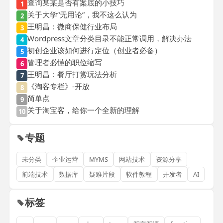
查询某某是否有案底的小技巧
1
关于大学“无用论”，我不这么认为
2
王明昌：微商保健行业布局
3
Wordpress文章分类目录不能正常调用，解决办法
4
初创企业该如何进行定位（创业者必备）
5
管理者必懂的职位缩写
6
王明昌：餐厅打赏玩法分析
7
《淘客专栏》-开放
8
简单点
9
关于淘宝客，给你一个全新的理解
10
专题
未分类
企业运营
MYMS
网站技术
资源分享
前端技术
数据库
疑难片段
软件教程
开发者
AI
标签