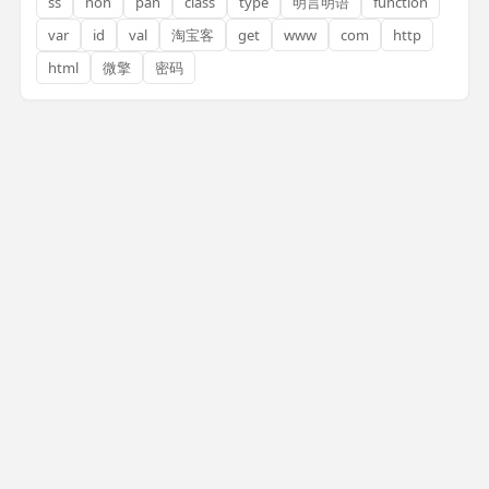
ss
non
pan
class
type
明言明语
function
var
id
val
淘宝客
get
www
com
http
html
微擎
密码