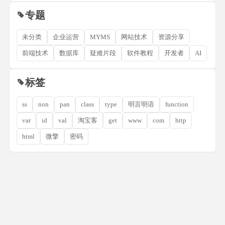
专题
未分类
企业运营
MYMS
网站技术
资源分享
前端技术
数据库
疑难片段
软件教程
开发者
AI
标签
ss
non
pan
class
type
明言明语
function
var
id
val
淘宝客
get
www
com
http
html
微擎
密码