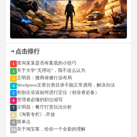
点击排行
查询某某是否有案底的小技巧
1
关于大学“无用论”，我不这么认为
2
王明昌：微商保健行业布局
3
Wordpress文章分类目录不能正常调用，解决办法
4
初创企业该如何进行定位（创业者必备）
5
管理者必懂的职位缩写
6
王明昌：餐厅打赏玩法分析
7
《淘客专栏》-开放
8
简单点
9
关于淘宝客，给你一个全新的理解
10