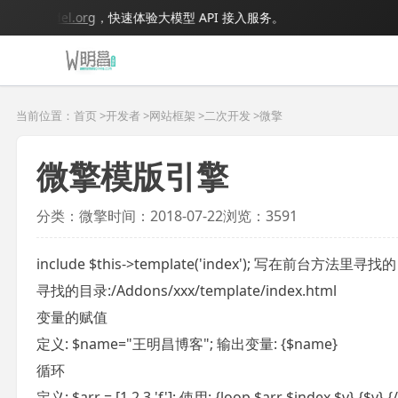
igmodel.org
，快速体验大模型 API 接入服务。
当前位置：首页 >
开发者
>
网站框架
>
二次开发
>
微擎
微擎模版引擎
分类：微擎
时间：2018-07-22
浏览：3591
include $this->template('index'); 写在前台方法里寻找
寻找的目录:/Addons/xxx/template/index.html
变量的赋值
定义: $name="王明昌博客"; 输出变量: {$name}
循环
定义: $arr = [1,2,3,'f']; 使用: {loop $arr $index $v} {$v} {