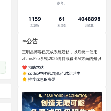
参考。
1159
61
4048898
文章数
栏目数
浏览数
公告
王明昌博客已完成系统迁移，以后统一使用
zfcmsPro系统,2026将持续输出AI方面的知识
❤️ 捐助本站
☀️
codex中转站,超低价,试运营中
🐥
推荐优惠服务器