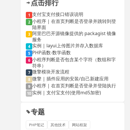
点击排行
支付宝支付接口错误说明
1
小程序 | 在首页判断是否登录并跳转到登
2
陆界面
阿里巴巴开源镜像提供的 packagist 镜像
3
服务
实例 | layui上传图片并存入数据库
4
PHP函数-数学函数
5
小程序判断是否包含某个字符（数组和字
6
符串）
微擎模块开发流程
7
微擎 | 插件应用的安装/自己新建应用
8
小程序 | 在首页判断是否登录并登陆执行
9
实例 | 支付宝支付(使用md5加密)
10
专题
PHP笔记
其他技术
网站框架