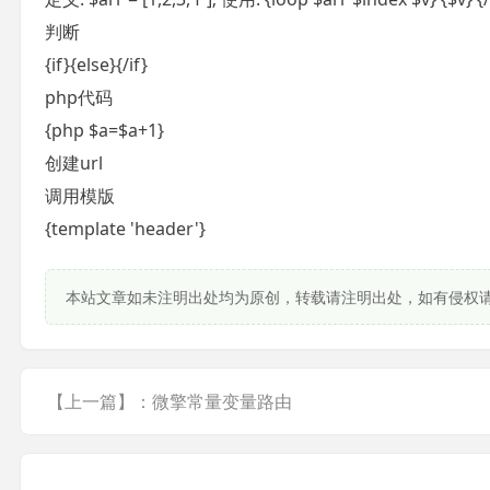
判断
{if}{else}{/if}
php代码
{php $a=$a+1}
创建url
调用模版
{template 'header'}
本站文章如未注明出处均为原创，转载请注明出处，如有侵权
【上一篇】：微擎常量变量路由