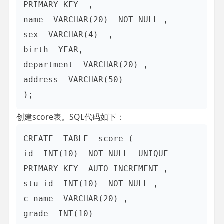
PRIMARY KEY  ,

name  VARCHAR(20)  NOT NULL ,

sex  VARCHAR(4)  ,

birth  YEAR,

department  VARCHAR(20) ,

address  VARCHAR(50) 

创建score表。SQL代码如下：
CREATE  TABLE  score (

id  INT(10)  NOT NULL  UNIQUE  
PRIMARY KEY  AUTO_INCREMENT ,

stu_id  INT(10)  NOT NULL ,

c_name  VARCHAR(20) ,

grade  INT(10)
