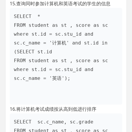
15.查询同时参加计算机和英语考试的学生的信息
SELECT  *

FROM student as st , score as sc    

where st.id = sc.stu_id and 
sc.c_name = '计算机' and st.id in 

(SELECT st.id 

FROM student as st , score as sc    

where st.id = sc.stu_id and 
sc.c_name = '英语');

16.将计算机考试成绩按从高到低进行排序
SELECT  sc.c_name, sc.grade

FROM student as st , score as sc
