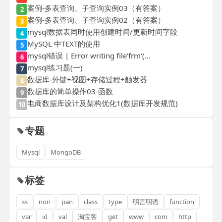
案例-多表查询、子查询实例03（有答案）
2
案例-多表查询、子查询实例02（有答案）
3
mysql数据表同时使用创建时间/更新时间字段
4
MySQL 中TEXT的使用
5
mysql错误 | Error writing file‘frm‘(...
6
mysql练习题(一)
7
数据库-外键+视图+存储过程+触发器
8
数据库的简单操作03-函数
9
电商数据库设计及架构优化1(数据库开发规范)
10
专题
Mysql
MongoDB
标签
ss
non
pan
class
type
明言明语
function
var
id
val
淘宝客
get
www
com
http