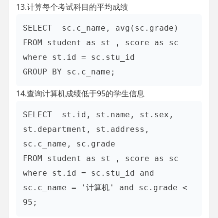
13.计算每个考试科目的平均成绩
SELECT  sc.c_name, avg(sc.grade)

FROM student as st , score as sc

where st.id = sc.stu_id 

14.查询计算机成绩低于95的学生信息
SELECT  st.id, st.name, st.sex, 
st.department, st.address, 
sc.c_name, sc.grade

FROM student as st , score as sc

where st.id = sc.stu_id and 
sc.c_name = '计算机' and sc.grade < 