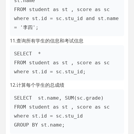
st.name

FROM student as st , score as sc

where st.id = sc.stu_id and st.name 
11.查询所有学生的信息和考试信息
SELECT  *

FROM student as st , score as sc

12.计算每个学生的总成绩
SELECT  st.name, SUM(sc.grade)

FROM student as st , score as sc

where st.id = sc.stu_id 
