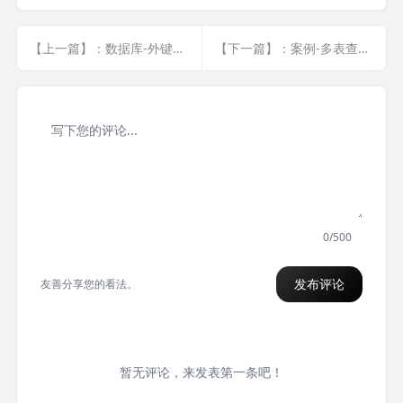
【上一篇】：数据库-外键+视图+存储过程+触发器
【下一篇】：案例-多表查询、子查询实例02（有答案）
0/500
发布评论
友善分享您的看法。
暂无评论，来发表第一条吧！