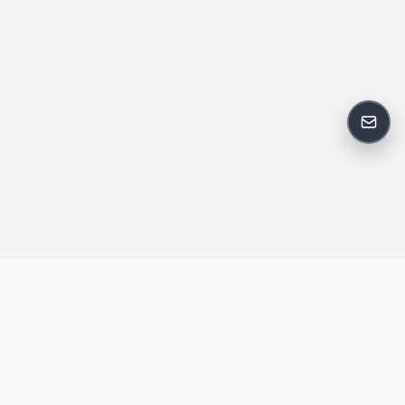
反馈
王明昌博客专注于网站技术、AI 工具、资源分享与开发者笔记，提
供建站经验、实战教程、效率工具推荐和互联网观察内容，方便站