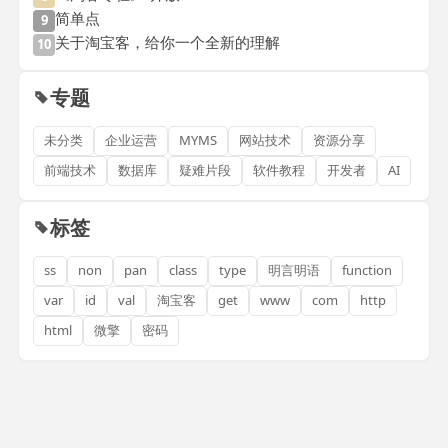
简单点
9
关于淘宝客，给你一个全新的理解
10
专题
未分类
企业运营
MYMS
网站技术
资源分享
前端技术
数据库
疑难片段
软件教程
开发者
AI
标签
ss
non
pan
class
type
明言明语
function
var
id
val
淘宝客
get
www
com
http
html
微擎
密码