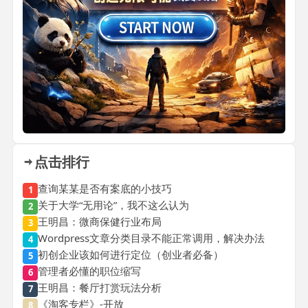
点击排行
查询某某是否有案底的小技巧
1
关于大学“无用论”，我不这么认为
2
王明昌：微商保健行业布局
3
Wordpress文章分类目录不能正常调用，解决办法
4
初创企业该如何进行定位（创业者必备）
5
管理者必懂的职位缩写
6
王明昌：餐厅打赏玩法分析
7
《淘客专栏》-开放
8