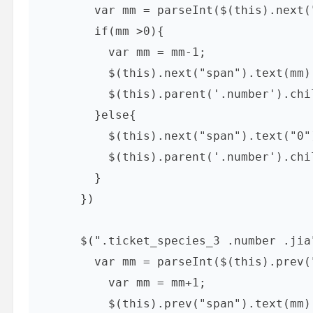
        var mm = parseInt($(this).next("span").text());

        if(mm >0){

          var mm = mm-1;

          $(this).next("span").text(mm);

          $(this).parent('.number').children("input").last().val(mm);

        }else{

          $(this).next("span").text("0");

          $(this).parent('.number').children("input").last().val('0');

        }

      })

      $(".ticket_species_3 .number .jia").on("click",function(){

        var mm = parseInt($(this).prev("span").text());

          var mm = mm+1;

          $(this).prev("span").text(mm);
