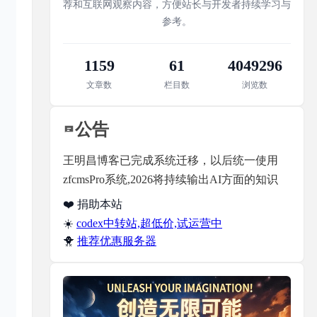
荐和互联网观察内容，方便站长与开发者持续学习与
参考。
1159
61
4049296
文章数
栏目数
浏览数
公告
王明昌博客已完成系统迁移，以后统一使用
zfcmsPro系统,2026将持续输出AI方面的知识
❤️ 捐助本站
☀️
codex中转站,超低价,试运营中
🐥
推荐优惠服务器