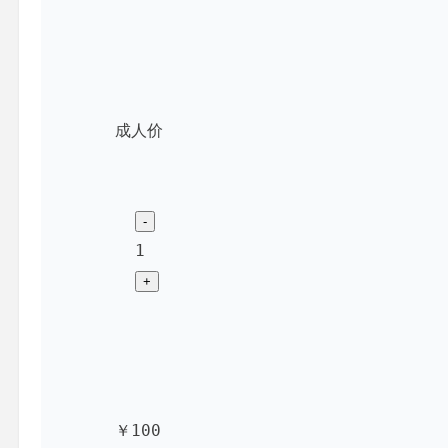
成人价
1
￥100