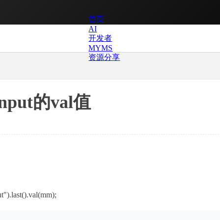
首页
AI
开发者
MYMS
资源分享
put的val值
).last().val(mm);