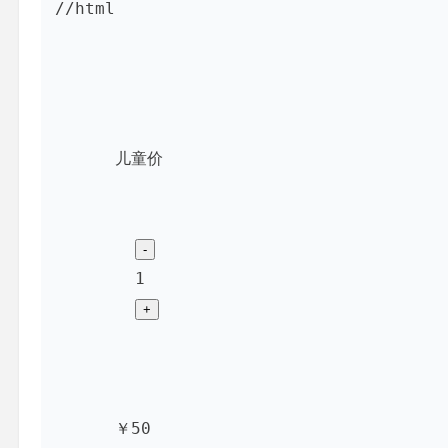
//html

儿童价
1
￥50