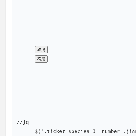
//jq

      $(".ticket_species_3 .number .jian").on("click",function(){
