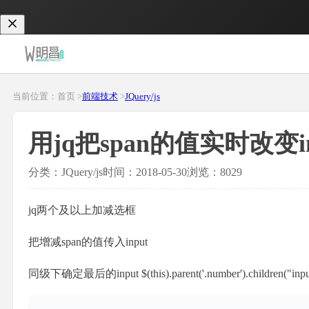
当前位置：首页 >
前端技术
>
JQuery/js
用jq把span的值实时改变in
分类：JQuery/js
时间：2018-05-30
浏览：8029
jq两个及以上加减选框
把增减span的值传入input
同级下确定最后的input $(this).parent('.number').children("input"