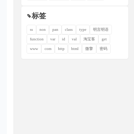
标签
ss
non
pan
class
type
明言明语
function
var
id
val
淘宝客
get
www
com
http
html
微擎
密码