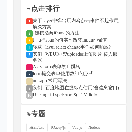
点击排行
关于 layer中弹出层内容点击事件不起作用,
1
解决方案
a链接指向iframe的方法
2
用jq把span的值实时改变input的val值
3
转载 | layui select change事件如何响应?
4
实例 | WEUI框架uploader上传图片,传入服
5
务器
Ajax-form表单禁止跳转
6
form提交表单使用数组的形式
7
uni-app 常用写法
8
实例 | 百度地图在线标点使用(含信息窗口)
9
Uncaught TypeError: $(...).Validfo...
10
专题
Html/Css
JQuery/js
Vue.js
NodeJs