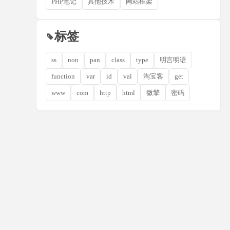
PHP笔记
其他技术
网站框架
标签
ss
non
pan
class
type
明言明语
function
var
id
val
淘宝客
get
www
com
http
html
微擎
密码