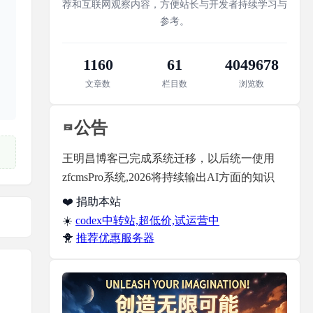
荐和互联网观察内容，方便站长与开发者持续学习与
参考。
1160
61
4049678
文章数
栏目数
浏览数
公告
王明昌博客已完成系统迁移，以后统一使用
zfcmsPro系统,2026将持续输出AI方面的知识
❤️ 捐助本站
☀️
codex中转站,超低价,试运营中
🐥
推荐优惠服务器