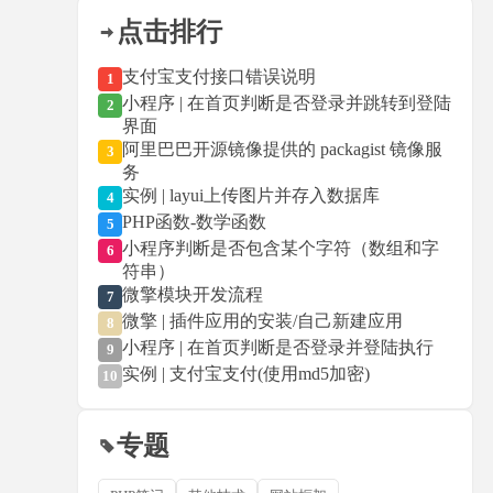
点击排行
支付宝支付接口错误说明
1
小程序 | 在首页判断是否登录并跳转到登陆
2
界面
阿里巴巴开源镜像提供的 packagist 镜像服
3
务
实例 | layui上传图片并存入数据库
4
PHP函数-数学函数
5
小程序判断是否包含某个字符（数组和字
6
符串）
微擎模块开发流程
7
微擎 | 插件应用的安装/自己新建应用
8
小程序 | 在首页判断是否登录并登陆执行
9
实例 | 支付宝支付(使用md5加密)
10
专题