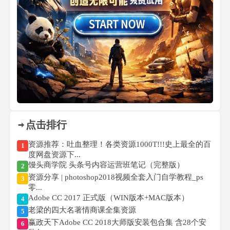
点击排行
资源推荐：吐血整理！各类资源1000T!!!史上最全的百
1
度网盘资源下...
馒头商学院 头条号内容运营班笔记（完整版）
2
资源分享 | photoshop2018视频全套入门自学教程_ps
3
零...
Adobe CC 2017 正式版（WIN版本+MAC版本）
4
老梁的四大名著情商课全集资源
5
赢政天下Adobe CC 2018大师版安装包合集 含28个安
6