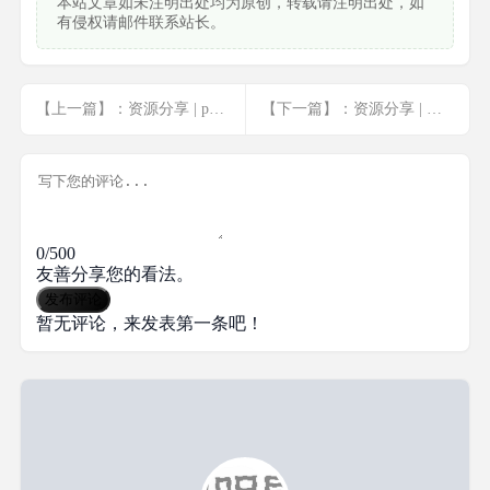
本站文章如未注明出处均为原创，转载请注明出处，如
有侵权请邮件联系站长。
【上一篇】：资源分享 | photoshop2018视频全套入门自学教程_ps零基础视频... <a href="javascript:;" class="f-yellow">显示全部</a>
【下一篇】：资源分享 | 价值99元教你教你零基础做出高逼格ppt
0/500
友善分享您的看法。
发布评论
暂无评论，来发表第一条吧！