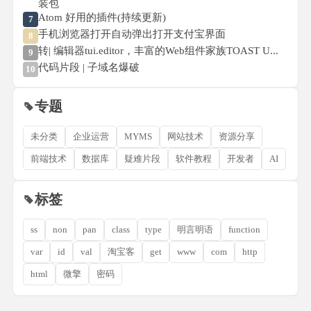
装包
Atom 好用的插件(持续更新)
7
手机浏览器打开自动弹出打开支付宝界面
8
转| 编辑器tui.editor，丰富的Web组件家族TOAST U...
9
代码片段 | 子域名爆破
10
专题
未分类
企业运营
MYMS
网站技术
资源分享
前端技术
数据库
疑难片段
软件教程
开发者
AI
标签
ss
non
pan
class
type
明言明语
function
var
id
val
淘宝客
get
www
com
http
html
微擎
密码