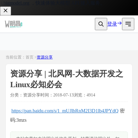
bigmodel.org
，快速体验大模型 API 接入服务。
登录
当前位置：首页 >
资源分享
资源分享 | 北风网-大数据开发之
Linux必知必会
分类：资源分享
时间：2018-07-13
浏览：4914
https://pan.baidu.com/s/1_mUJlbRnM2I3D1lb4JPYdQ
密
码:3mzs