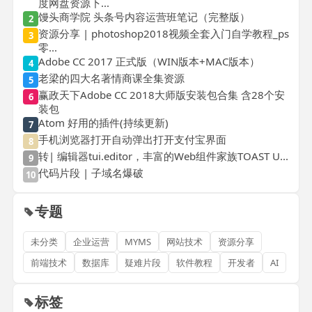
度网盘资源下...
馒头商学院 头条号内容运营班笔记（完整版）
2
资源分享 | photoshop2018视频全套入门自学教程_ps
3
零...
Adobe CC 2017 正式版（WIN版本+MAC版本）
4
老梁的四大名著情商课全集资源
5
赢政天下Adobe CC 2018大师版安装包合集 含28个安
6
装包
Atom 好用的插件(持续更新)
7
手机浏览器打开自动弹出打开支付宝界面
8
转| 编辑器tui.editor，丰富的Web组件家族TOAST U...
9
代码片段 | 子域名爆破
10
专题
未分类
企业运营
MYMS
网站技术
资源分享
前端技术
数据库
疑难片段
软件教程
开发者
AI
标签