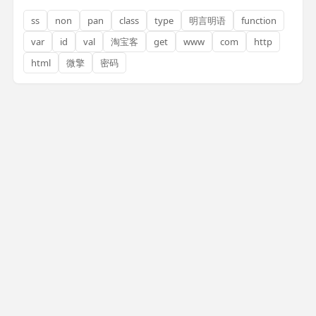
ss
non
pan
class
type
明言明语
function
var
id
val
淘宝客
get
www
com
http
html
微擎
密码