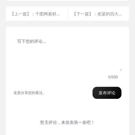
【上一篇】：千图网素材解析浏览器插件2.1.4
【下一篇】：老梁的四大名著情商课全集资源
0/500
发布评论
友善分享您的看法。
暂无评论，来发表第一条吧！