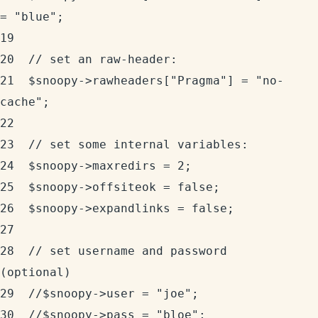
= "blue";

19	  

20	// set an raw-header:

21	$snoopy->rawheaders["Pragma"] = "no-
cache";

22	  

23	// set some internal variables:

24	$snoopy->maxredirs = 2;

25	$snoopy->offsiteok = false;

26	$snoopy->expandlinks = false;

27	  

28	// set username and password 
(optional)

29	//$snoopy->user = "joe";

30	//$snoopy->pass = "bloe";
