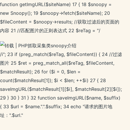
function getImgURL($siteName) 17 { 18 $snoopy =
new Snoopy(); 19 $snoopy->fetch($siteName); 20
$fileContent = $snoopy->results; //获取过滤后的页面的
内容 21 //匹配图片的正则表达式 22 $reTag = "/
/i"; 23 if (preg_match($reTag, $fileContent)) { 24 //过滤
图片 25 $ret = preg_match_all($reTag, $fileContent,
$matchResult); 26 for ($i = 0, $len =
count($matchResult[1]); $i < $len; ++$i) 27 { 28
saveImgURL($matchResult[1][$i], $matchResult[2][$i]);
29 } 30 } 31 } 32 function saveImgURL($name, $suffix)
{ 33 $url = $name.".".$suffix; 34 echo "请求的图片地
址：".$url."