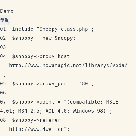
Demo
复制
01	include "Snoopy.class.php";

02	$snoopy = new Snoopy;

03	

04	$snoopy->proxy_host 
= "http://www.nowamagic.net/librarys/veda/
";

05	$snoopy->proxy_port = "80";

06	

07	$snoopy->agent = "(compatible; MSIE 
4.01; MSN 2.5; AOL 4.0; Windows 98)";

08	$snoopy->referer 
= "http://www.4wei.cn";
