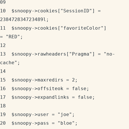
09	

10	$snoopy->cookies["SessionID"] = 
238472834723489l;

11	$snoopy->cookies["favoriteColor"] 
= "RED";

12	

13	$snoopy->rawheaders["Pragma"] = "no-
cache";

14	

15	$snoopy->maxredirs = 2;

16	$snoopy->offsiteok = false;

17	$snoopy->expandlinks = false;

18	

19	$snoopy->user = "joe";

20	$snoopy->pass = "bloe";
