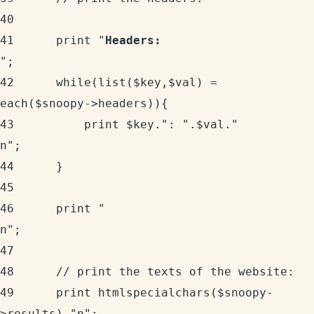
40	  

41	    print "
Headers:
";

42	    while(list($key,$val) = 
each($snoopy->headers)){

43	        print $key.": ".$val."
n";

44	    }

45	  

46	    print "
n";

47	  

48	    // print the texts of the website:

49	    print htmlspecialchars($snoopy-
>results)."n";
