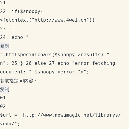
21	

22	if($snoopy-
>fetchtext("http://www.4wei.cn"))

23	{

24	echo "
复制
".htmlspecialchars($snoopy->results)."
n"; 25 } 26 else 27 echo "error fetching 
document: ".$snoopy->error."n"; 
获取指定url内容：
复制
01	

02	
$url = "http://www.nowamagic.net/librarys/
veda/";
