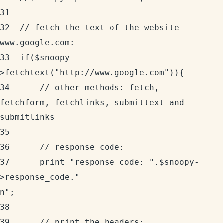
31	  

32	// fetch the text of the website 
www.google.com:

33	if($snoopy-
>fetchtext("http://www.google.com")){

34	    // other methods: fetch, 
fetchform, fetchlinks, submittext and 
submitlinks

35	  

36	    // response code:

37	    print "response code: ".$snoopy-
>response_code."
n";

38	  

39	    // print the headers:
