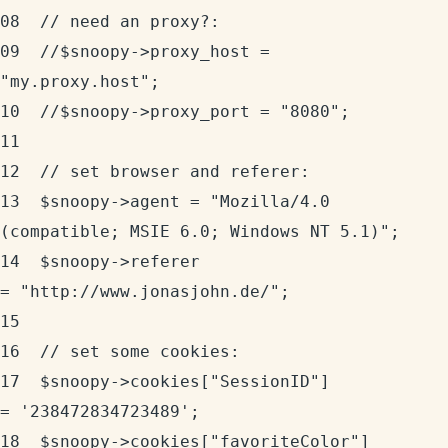
08	// need an proxy?:

09	//$snoopy->proxy_host = 
"my.proxy.host";

10	//$snoopy->proxy_port = "8080";

11	  

12	// set browser and referer:

13	$snoopy->agent = "Mozilla/4.0 
(compatible; MSIE 6.0; Windows NT 5.1)";

14	$snoopy->referer 
= "http://www.jonasjohn.de/";

15	  

16	// set some cookies:

17	$snoopy->cookies["SessionID"] 
= '238472834723489';

18	$snoopy->cookies["favoriteColor"] 