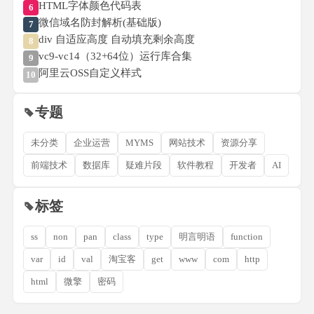
HTML字体颜色代码表
6
微信域名防封解析(基础版)
7
div 自适应高度 自动填充剩余高度
8
vc9-vc14（32+64位）运行库合集
9
阿里云OSS自定义样式
10
专题
未分类
企业运营
MYMS
网站技术
资源分享
前端技术
数据库
疑难片段
软件教程
开发者
AI
标签
ss
non
pan
class
type
明言明语
function
var
id
val
淘宝客
get
www
com
http
html
微擎
密码