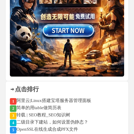
点击排行
阿里云|Linux搭建宝塔服务器管理面板
1
简单的用table做简历表
2
转载 | SEO教程_SEO知识树
3
二级目录下建站，如何设置伪静态？
4
OpenSSL在线生成合成PFX文件
5