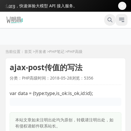
l.org
，快速体验大模型 API 接入服务。
当前位置：首页 >
开发者
>
PHP笔记
>
PHP高级
ajax-post传值的写法
分类：PHP高级
时间：2018-05-28
浏览：5356
var data = {type:type,is_ok:is_ok,id:id};
本站文章如未注明出处均为原创，转载请注明出处，如
有侵权请邮件联系站长。