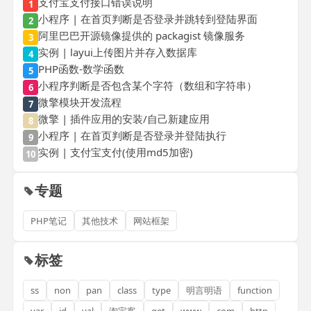
支付宝支付接口错误说明
1
小程序 | 在首页判断是否登录并跳转到登陆界面
2
阿里巴巴开源镜像提供的 packagist 镜像服务
3
实例 | layui上传图片并存入数据库
4
PHP函数-数学函数
5
小程序判断是否包含某个字符（数组和字符串）
6
微擎模块开发流程
7
微擎 | 插件应用的安装/自己新建应用
8
小程序 | 在首页判断是否登录并登陆执行
9
实例 | 支付宝支付(使用md5加密)
10
专题
PHP笔记
其他技术
网站框架
标签
ss
non
pan
class
type
明言明语
function
var
id
val
淘宝客
get
www
com
http