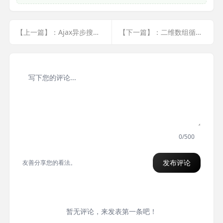
【上一篇】：Ajax异步搜索内容,并显示
【下一篇】：二维数组循环将用户信息插入到数据库
0/500
发布评论
友善分享您的看法。
暂无评论，来发表第一条吧！