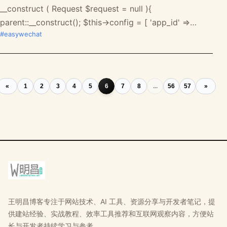
__construct ( Request $request = null ){
parent::__construct(); $this->config = [ 'app_id' =>
#easywechat
'wx11ca*****98df5', 'secret' => 'f860284******
«
1
2
3
4
5
6
7
8
...
56
57
»
王明昌博客专注于网站技术、AI 工具、资源分享与开发者笔记，提
供建站经验、实战教程、效率工具推荐和互联网观察内容，方便站
长与开发者持续学习与参考。