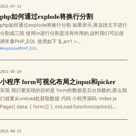
ip:8091 成功打开
2021-07-13
php如何通过explode将换行分割
php如何通过explode将换行分割 如果所示,将这段文字进行
分割成三段 使用\n进行分割是没有作用的,这时我们可以使
用常量PHP_EOL 使用如下 $_arr1 =
#explode
#PHP_EOL
explode(PHP_EOL,$vo['content3']); 打印下$_arr1 这是就
是一个数组,分割完成 按照项目的要求,再对@@进行一个分
割,就可以实现如下效果
2021-05-24
小程序 form可视化布局之input和picker
实现 我们要实现的目的是 form的数据是后台加载的,那么我
们就要从onload处获取数据 代码 小程序源码: index.js
Page({ data: { form:[] }, onLoad:function(option){
console.log(1) var form = [ { 'name':'名字', 'type':'input',
'fiel
2021-04-23