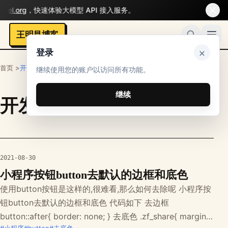
el.org
，快速体验大模型 API 接入服务。
王明昌博客
×
登录
首页 >
开发者
继续使用您的账户以访问所有功能。
继续
开发者
栏目文章
2021-08-30
小程序按钮button去默认的边框和底色
使用button按钮是这样的,很难看,那么如何去除呢 小程序按
钮button去默认的边框和底色 代码如下 去边框
button::after{ border: none; } 去底色 .zf_share{ margin: