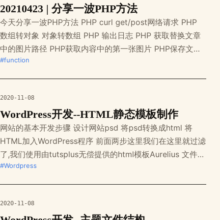
20210423 | 分享一波PHP方法
今天分享一波PHP方法 PHP curl get/post网络请求 PHP
数组转对象 对象转数组 PHP 输出日志 PHP 获取替换文章
中的图片路径 PHP获取内容中的第一张图片 PHP保存文件
#function
到服务器 PHP 加密解密函数 PHP 对字符串执行指定次数替
换 PHP判断是否使用HTTPS PHP返回文件格式
2020-11-08
WordPress开发--HTML静态模板制作
网站的基本开发步骤 设计网站psd 将psd转换成html 将
HTML加入WordPress程序 前面两步这里我们在这里就过滤
了,我们使用由tutsplus无偿提供的html模板Aurelius 文件如
#Wordpress
下: 下面讲解下上面是什么文件 首页：index.html 首页一般
用于显示最新的文章列表,或者是一些推荐的文章,毕竟用户
打开网站第一眼看到的就是首页,这个显
2020-11-08
WordPress开发--主题文件结构