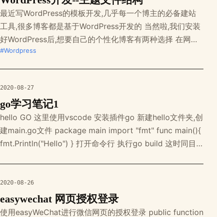
最近写WordPress的模板开发,几乎每一个博主的必备建站
工具,很多博客都是基于WordPress开发的 当然啦,我们安装
好WordPress后,想要自己的个性化博客有两种选择 在网上
#Wordpress
找模板 私人定制 网上模板千篇一律彰显不出自己的个性,找
别人私人订制价格又太高,自己做呢 不会? 下面我简单介绍
下学习WordPress的知识储备 做WordPress主题,
2020-08-27
go学习笔记1
hello GO 这里使用vscode 安装插件go 新建hello文件夹,创
建main.go文件 package main import "fmt" func main(){
fmt.Println("Hello") } 打开命令行 执行go build 这时同目
录会创建一个hello.exe的文件(我这里使用的是win电脑) 也
可以使用 go build
2020-08-26
easywechat 网页授权登录
使用easyWeChat进行微信网页的授权登录 public function