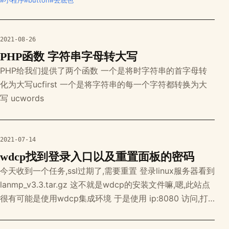
#小程序
#button
#去底色
0 auto; background-color: transparent; font-size: 13px;
} 最终的效果
2021-08-26
PHP函数 字符串字母转大写
PHP给我们提供了两个函数 一个是将时字符串的首字母转
化为大写ucfirst 一个是将字符串的每一个字符都转换为大
写 ucwords
2021-07-14
wdcp找到登录入口以及重置面板的密码
今天收到一个任务,ssl过期了,需要重置 登录linux服务器看到
lanmp_v3.3.tar.gz 这不就是wdcp的安装文件嘛,嗯,此站点
很有可能是使用wdcp集成环境 于是使用 ip:8080 访问,打
开失败 有可能是修改过端口号,于是查看端口情况 使用命令
netstat -lnpt 可以看到端口被修改成了8091 于是使用