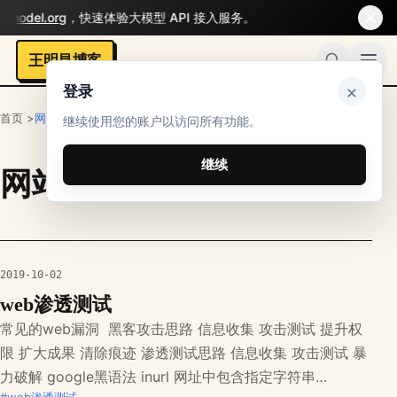
gmodel.org
，快速体验大模型 API 接入服务。
王明昌博客
×
登录
首页 >
网站技术
继续使用您的账户以访问所有功能。
继续
网站技术
栏目文章
2019-10-02
web渗透测试
常见的web漏洞 ￼ 黑客攻击思路 信息收集 攻击测试 提升权
限 扩大成果 清除痕迹 渗透测试思路 信息收集 攻击测试 暴
力破解 google黑语法 inurl 网址中包含指定字符串