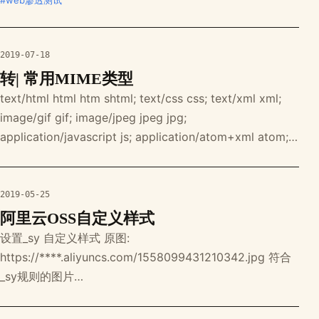
#web渗透测试
inurl:login.php intitle 标题中包含指定字符串 intext 内容中
包含指定字符串 更多: https://blog.csdn.net/spang_33/
2019-07-18
转| 常用MIME类型
text/html html htm shtml; text/css css; text/xml xml;
image/gif gif; image/jpeg jpeg jpg;
application/javascript js; application/atom+xml atom;
application/rss+xml rss; text/mathml
2019-05-25
阿里云OSS自定义样式
设置_sy 自定义样式 原图:
https://****.aliyuncs.com/1558099431210342.jpg 符合
_sy规则的图片
https://****.aliyuncs.com/1558099431210342.jpg?x-
oss-process=style/_sy