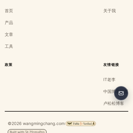
首页
关于我
产品
文章
工具
政策
友情链接
IT老李
中国博客联盟
反馈
卢松松博客
©2026 wangmingchang.com
Built with 🚀 ZfcmsPro