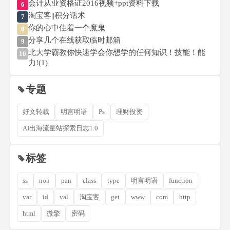
会计从业资格证2016视频+ppt资料下载
6
淘宝客||积分话术
7
你的心中住着一个魔鬼
8
分享几个在线获取临时邮箱
9
北大学霸教你快速学会你想学的任何知识！技能！能
10
力!(1)
专题
好文转载
明言明语
Ps
理财投资
AI出海流量站探索日志1.0
标签
ss
non
pan
class
type
明言明语
function
var
id
val
淘宝客
get
www
com
http
html
微擎
密码