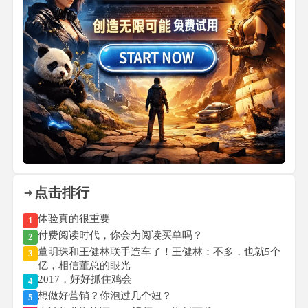
点击排行
体验真的很重要
1
付费阅读时代，你会为阅读买单吗？
2
董明珠和王健林联手造车了！王健林：不多，也就5个
3
亿，相信董总的眼光
2017，好好抓住鸡会
4
想做好营销？你泡过几个妞？
5