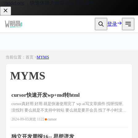
model.org
，快速体验大模型 API 接入服务。
登录
当前位置：首页 >
MYMS
MYMS
cursor快速开发wp+md转html
cursor真好用 好用 就是快速使用完了 wp ai写文章插件 找呀找呀,
没找到 要么就是不支持中转站 要么就是要开会员 找了半小时没找
到,想到为什么不能自己写一个呢 如果是以前可能不行,现在可是有
●
2024-09-05
浏览 1122
cursor
cursor呀 md转html md转html html就可以直接复制到公众号文章中
了, 尴尬,复制进去的是html原样输出了 查询google搜索到 微信公
众
独立开发周报16-- 思想迸发