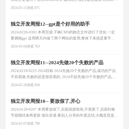
cdn,这个已经是必须的 货源方面可以找下代销 服务器事故 看群里
2024-03-11
浏览 871
有一个自营idc,升级过程中结果数据丢失,回复率0 真是可怕,如果是
我发生这种事,那不得赔死 销售idc还是有底蕴了再考虑下 新想法
独立开发周报12--gpt是个好用的助手
突然有了一个好
2024,0226-0303 本周完成 子枫CMS的静态文件进行了优化 一定
要拥抱gpt 这周两天内做了两个网站的套用,整体下来就是要手动
敲代码,整体下来身心疲累 后面想了想如果给定规则,让gpt生成一
2024-03-04
浏览 763
部分复用的代码会不会很轻松呢 后面一定要尝试下 子枫CMS后续
的发展方向 想在cms系统很多,拥抱gpt的应该很少 子枫CMS后面
独立开发周报11--2024先做20个失败的产品
要往gpt方向发展,致力于少
2024,0218-0225 2024目标 2024先做20个失败的产品,成功的产品
不容易做,失败的还是很容易的, 2024不妨先做20个失败的产品,万
一有一个成功了也是值得的 chatgpt很好用,使用它创建个一人企
2024-02-26
浏览 818
业,包括CEO,财务,策划,法律顾问等,实现多面发展 本周计划 这周打
算做24年的第一个产品----目录站 主要用处就是收集蜘蛛,做一个资
独立开发周报10-- 要放假了,开心
源站
2024,0129-0207 本周要放假了,后面就摸鱼啦,不更新了,后面到春
节假期结束再更新 项目灵感 看别人分享的年度总结,大概意思是今
年凡是与GPT相关的产品都是非常热门的,不管是卖课还是做产品,
2024-02-07
浏览 790
都是有一定的收益的 瞬间让我有了一些灵感 比如使用gpt做游