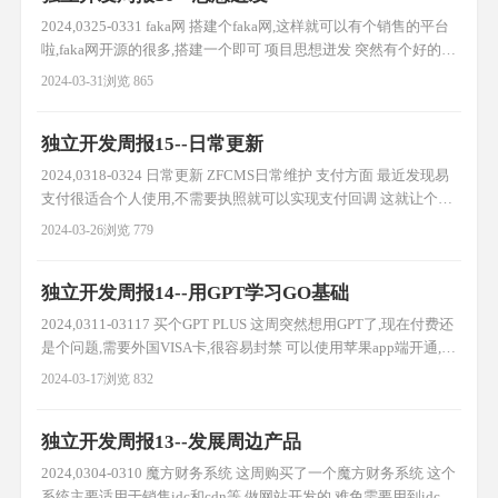
2024,0325-0331 faka网 搭建个faka网,这样就可以有个销售的平台
啦,faka网开源的很多,搭建一个即可 项目思想迸发 突然有个好的想
法,开发软件,然后加密,后续销售,类似这类的模式 看了好几个产品,
2024-03-31
浏览 865
都是这个模式,只要产品够好,别人就不会在意你是不是加密,毕竟你
相当于垄断(产品+功能+模板与众不同) 宝塔saas项目 搭建了宝塔
独立开发周报15--日常更新
服务器,服务
2024,0318-0324 日常更新 ZFCMS日常维护 支付方面 最近发现易
支付很适合个人使用,不需要执照就可以实现支付回调 这就让个人
开发者收款有了更大的可能,提高效率 智简魔方加入易支付通道 加
2024-03-26
浏览 779
入易支付后,效率就提高了,后续看看代理些产品 AI生成logo 看哥
飞发的文章有一个是生成logo的介绍,正好我也需要生成个,感觉生
独立开发周报14--用GPT学习GO基础
成的还可以,下面说下我的生
2024,0311-03117 买个GPT PLUS 这周突然想用GPT了,现在付费还
是个问题,需要外国VISA卡,很容易封禁 可以使用苹果app端开通,使
用卡券兑换,然后直接在app中支付即可 费用一个月是
2024-03-17
浏览 832
19.9$+1.2$税,然后就能使用啦 期初我在纠结是付费gpt还是poe呢
最后还是gpt吧,主要是想用gpts 通过GPT学习GO 既然有了gpt,
独立开发周报13--发展周边产品
2024,0304-0310 魔方财务系统 这周购买了一个魔方财务系统 这个
系统主要适用于销售idc和cdn等 做网站开发的,难免需要用到idc和