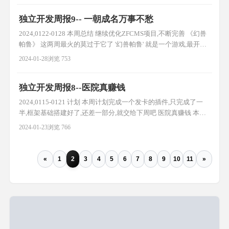
戏,ai做裁判,可以做到自动化运营 唯一不足的是:不可控性 谁知道ai
独立开发周报9-- 一朝成名万事不愁
给你返回的是什么, 2024计
2024,0122-0128 本周总结 继续优化ZFCMS项目,不断完善 《幻兽
帕鲁》 这两周最火的莫过于它了 '幻兽帕鲁' 就是一个游戏,最开始
的时候是在群里知道这个的 当时群里有人搭建它的私服,由于我与
2024-01-28
浏览 753
不玩游戏,就错过了 随着最近大厂(腾讯/阿里等)都推出幻兽帕鲁的
一键部署包,可想它的火爆程度 虽然目前我也不打算部署它的私服,
独立开发周报8--医院真赚钱
毕竟哪有时间玩啊 如果你刷抖
2024,0115-0121 计划 本周计划完成一个发卡的插件,只完成了一
半,框架基础搭建好了,还差一部分,就交给下周吧 医院真赚钱 本周
在家呆了四天,爽 在家去了趟医院带媳妇产检,话说医院好赚钱呀,
2024-01-23
浏览 766
做了几个检查就1000多了, 今年赚钱真不容易,但有些行业还是很
好赚钱的,例如医院 医院每个人都会或多或少的接触到.. 出海计划
刷视频看到国外三轮车火了, 是
«
1
2
3
4
5
6
7
8
9
10
11
»