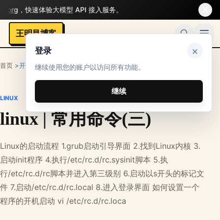
.org
，快速体验大模型 API 接入服务。
王明昌博客
×
登录
首页 >
开发者
>
其他技术
>
Linux
继续使用您的账户以访问所有功能。
继续
LINUX
linux | 常用命令(三)
Linux的启动流程 1.grub启动引导界面 2.找到Linux内核 3.
启动init程序 4.执行/etc/rc.d/rc.sysinit脚本 5.执
行/etc/rc.d/rc脚本并进入第三级别 6.启动以s开头的标记文
件 7.启动/etc/rc.d/rc.local 8.进入登录界面 如何设置一个
程序的开机启动 vi /etc/rc.d/rc.loca