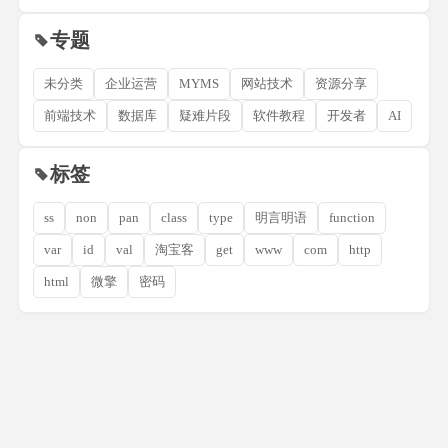
专题
未分类
企业运营
MYMS
网站技术
资源分享
前端技术
数据库
疑难片段
软件教程
开发者
AI
标签
ss
non
pan
class
type
明言明语
function
var
id
val
淘宝客
get
www
com
http
html
微擎
密码