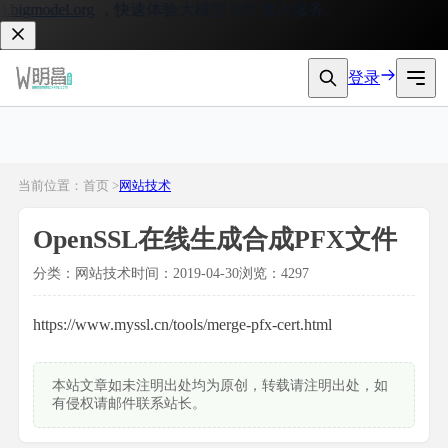
bigmodel.org
，快速体验大模型 API 接入服务。
登录
当前位置：首页 >
网站技术
OpenSSL在线生成合成PFX文件
分类：网站技术
时间：2019-04-30
浏览：4297
https://www.myssl.cn/tools/merge-pfx-cert.html
本站文章如未注明出处均为原创，转载请注明出处，如
有侵权请邮件联系站长。