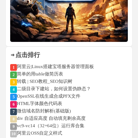
点击排行
阿里云|Linux搭建宝塔服务器管理面板
1
简单的用table做简历表
2
转载 | SEO教程_SEO知识树
3
二级目录下建站，如何设置伪静态？
4
OpenSSL在线生成合成PFX文件
5
HTML字体颜色代码表
6
微信域名防封解析(基础版)
7
div 自适应高度 自动填充剩余高度
8
vc9-vc14（32+64位）运行库合集
9
阿里云OSS自定义样式
10