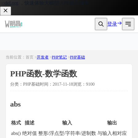
l.org
，快速体验大模型 API 接入服务。
登录
当前位置：首页 >
开发者
>
PHP笔记
>
PHP基础
PHP函数-数学函数
分类：PHP基础
时间：2017-11-18
浏览：9100
abs
格式
描述
输入
输出
abs()
绝对值
整形/浮点型/字符串/进制数
与输入相对应