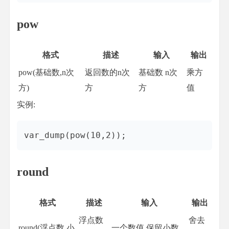
pow
格式
描述
输入
输出
pow(基础数,n次
返回数的n次
基础数 n次
乘方
方)
方
方
值
实例:
round
格式
描述
输入
输出
浮点数
舍去
round(浮点数,小
一个数值,保留小数