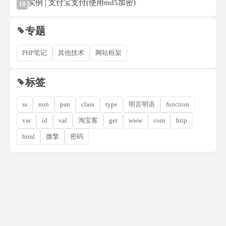
实例 | 支付宝支付(使用md5加密)
10
专题
PHP笔记
其他技术
网站框架
标签
ss
non
pan
class
type
明言明语
function
var
id
val
淘宝客
get
www
com
http
html
微擎
密码