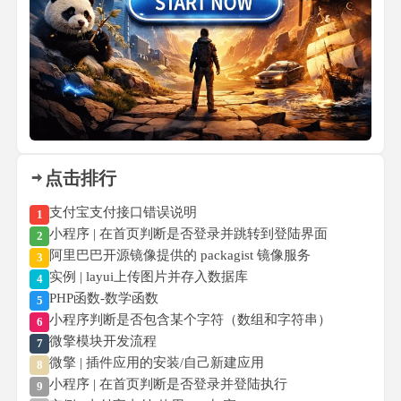
点击排行
支付宝支付接口错误说明
1
小程序 | 在首页判断是否登录并跳转到登陆界面
2
阿里巴巴开源镜像提供的 packagist 镜像服务
3
实例 | layui上传图片并存入数据库
4
PHP函数-数学函数
5
小程序判断是否包含某个字符（数组和字符串）
6
微擎模块开发流程
7
微擎 | 插件应用的安装/自己新建应用
8
小程序 | 在首页判断是否登录并登陆执行
9