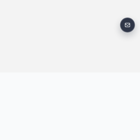
反馈
王明昌博客专注于网站技术、AI 工具、资源分享与开发者笔记，提
供建站经验、实战教程、效率工具推荐和互联网观察内容，方便站
长与开发者持续学习与参考。