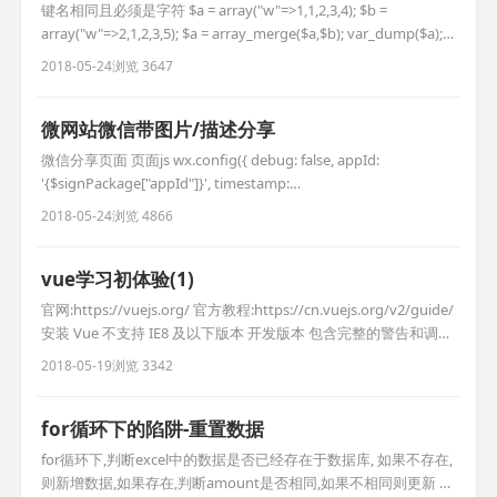
键名相同且必须是字符 $a = array("w"=>1,1,2,3,4); $b =
array("w"=>2,1,2,3,5); $a = array_merge($a,$b); var_dump($a);
这样写被不被认为是字符,且还会在后面添加 $a =
2018-05-24
浏览 3647
array("1"=>1,1,2,3,4); $b = array("1"=>2,1,2,3,5
微网站微信带图片/描述分享
微信分享页面 页面js wx.config({ debug: false, appId:
'{$signPackage["appId"]}', timestamp:
'{$signPackage["timestamp"]}', nonceStr:
2018-05-24
浏览 4866
'{$signPackage["nonceStr"]}', signature: '{$signPackage[
vue学习初体验(1)
官网:https://vuejs.org/ 官方教程:https://cn.vuejs.org/v2/guide/
安装 Vue 不支持 IE8 及以下版本 开发版本 包含完整的警告和调试
模式 生产版本 删除了警告，30.90KB min+gzip 第一个vue程序 11
2018-05-19
浏览 3342
{{content}} //显示数据 var app = new Vue({ el:
for循环下的陷阱-重置数据
for循环下,判断excel中的数据是否已经存在于数据库, 如果不存在,
则新增数据,如果存在,判断amount是否相同,如果不相同则更新 其