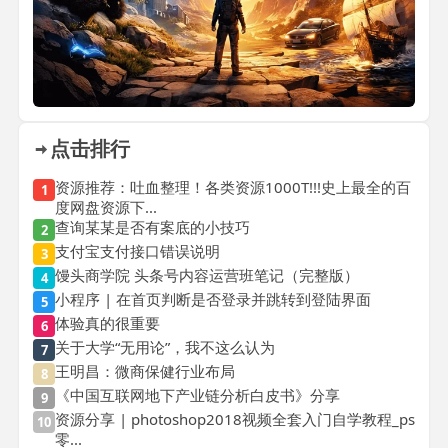
点击排行
资源推荐：吐血整理！各类资源1000T!!!史上最全的百
1
度网盘资源下...
查询某某是否有案底的小技巧
2
支付宝支付接口错误说明
3
馒头商学院 头条号内容运营班笔记（完整版）
4
小程序 | 在首页判断是否登录并跳转到登陆界面
5
体验真的很重要
6
关于大学“无用论”，我不这么认为
7
王明昌：微商保健行业布局
8
《中国互联网地下产业链分析白皮书》分享
9
资源分享 | photoshop2018视频全套入门自学教程_ps
10
零...