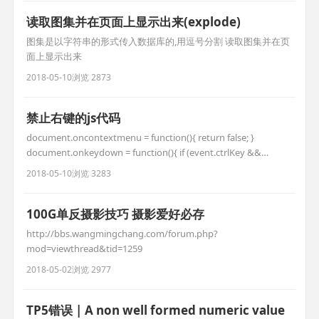
读取图集并在页面上显示出来(explode)
图集是以字符串的形式传入数据库的,用逗号分割 读取图集并在页
面上显示出来
2018-05-10
浏览 2873
禁止右键的js代码
document.oncontextmenu = function(){ return false; }
document.onkeydown = function(){ if (event.ctrlKey &&
window.event.keyCode==67){ return false; } }
2018-05-10
浏览 3283
document.body.oncopy = func
100G单反摄影技巧 摄影爱好必存
http://bbs.wangmingchang.com/forum.php?
mod=viewthread&tid=1259
2018-05-02
浏览 2977
TP5错误 | A non well formed numeric value