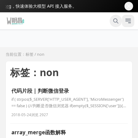
rg
，快速体验大模型 API 接入服务。
当前位置：标签 / non
标签：non
代码片段 | 判断微信登录
if ( strpos($_SERVER['HTTP_USER_AGENT'], 'MicroMessenger')
== false ) {//判断是否微信浏览器 if(empty($_SESSION['user'])){
$this->redirect(__APP__ . '/member/login.html'); } }else { $refurl
2018-05-24
浏览 2927
array_merge函数解释