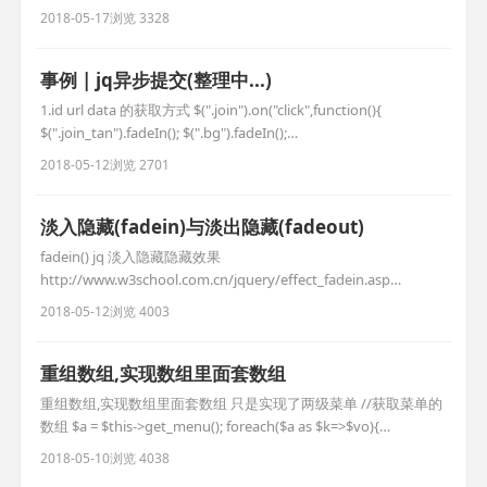
中出现的错误数,只有第一个数据更新,其他的都为新增, 经过步步
2018-05-17
浏览 3328
差查找,终于找到了问题 for循环中没有重置数据$data,本来还以为
是for循环if套的太多问题,看来是我想多了(之前使用tp框架for循环
不能套太多,否则
事例 | jq异步提交(整理中...)
1.id url data 的获取方式 $(".join").on("click",function(){
$(".join_tan").fadeIn(); $(".bg").fadeIn();
$("#scrollbox1").html(""); //异步获取联系信息 var
2018-05-12
浏览 2701
id=$(this).attr('rel');// var url = '__U
淡入隐藏(fadein)与淡出隐藏(fadeout)
fadein() jq 淡入隐藏隐藏效果
http://www.w3school.com.cn/jquery/effect_fadein.asp
fadeout() jq 淡出隐藏隐藏效果
2018-05-12
浏览 4003
http://www.w3school.com.cn/jquery/effect_fadeout.asp //清空
id=scrollbox1下的代码 $("#scroll
重组数组,实现数组里面套数组
重组数组,实现数组里面套数组 只是实现了两级菜单 //获取菜单的
数组 $a = $this->get_menu(); foreach($a as $k=>$vo){
if($vo['pid']==0){ //填充父类内容 $arr[$vo['cid']]['top'] =$vo ; //填
2018-05-10
浏览 4038
充子类内容 foreach($a as $k2=>$vo2){ if(