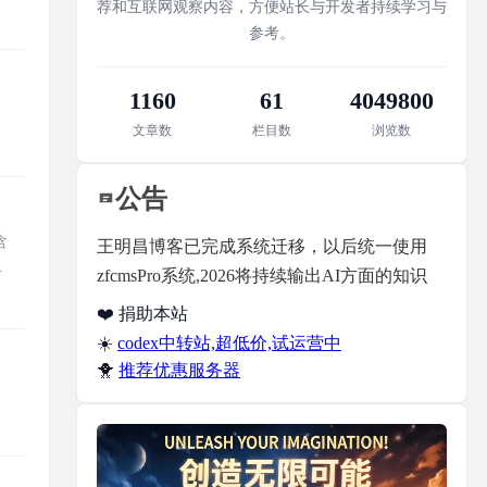
荐和互联网观察内容，方便站长与开发者持续学习与
参考。
1160
61
4049800
文章数
栏目数
浏览数
公告
含
王明昌博客已完成系统迁移，以后统一使用
zfcmsPro系统,2026将持续输出AI方面的知识
❤️ 捐助本站
☀️
codex中转站,超低价,试运营中
🐥
推荐优惠服务器