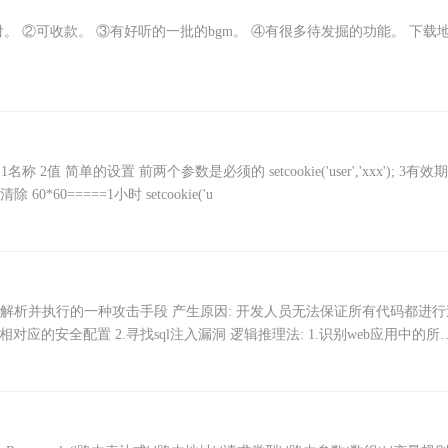
： ①可支付。 ②可收款。 ③有好听的一批的bgm。 ④有很多待发掘的功能。 下载
httponly) 1名称 2值 简单的设置 前两个参数是必须的 setcookie('user','xxx'); 3有效
0=====1小时 setcookie('u
到服务器解析并执行的一种攻击手段 产生原因: 开发人员无法保证所有代码都进
应的安全配置 2.寻找sql注入漏洞 逻辑推理法: 1.识别web应用中的所