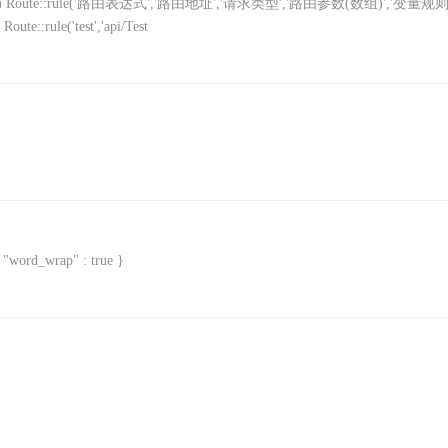
oute::rule('路由表达式','路由地址','请求类型','路由参数(数组)','变量规
e::rule('test','api/Test
"word_wrap" : true }