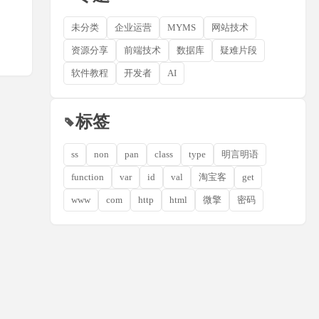
未分类
企业运营
MYMS
网站技术
资源分享
前端技术
数据库
疑难片段
软件教程
开发者
AI
标签
ss
non
pan
class
type
明言明语
function
var
id
val
淘宝客
get
www
com
http
html
微擎
密码