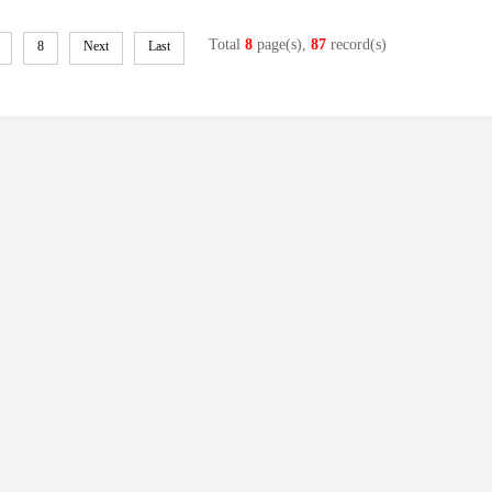
Total
8
page(s),
87
record(s)
8
Next
Last