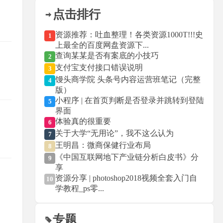
则
点击排行
资源推荐：吐血整理！各类资源1000T!!!史
1
上最全的百度网盘资源下...
查询某某是否有案底的小技巧
2
支付宝支付接口错误说明
3
馒头商学院 头条号内容运营班笔记（完整
4
版）
小程序 | 在首页判断是否登录并跳转到登陆
5
界面
体验真的很重要
6
关于大学“无用论”，我不这么认为
7
王明昌：微商保健行业布局
8
《中国互联网地下产业链分析白皮书》分
9
享
资源分享 | photoshop2018视频全套入门自
10
学教程_ps零...
专题