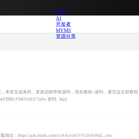
首页
AI
开发者
MYMS
资源分享
啦，来某宝搞来的，里面还附带有源码，很全教程+源码，看完这全部教程
BBlLF04O1sfOi71pIw 密码: 5kpy
https://pan.baidu.com/s/14-k1vxh7vVGIeYeKkL_oiw