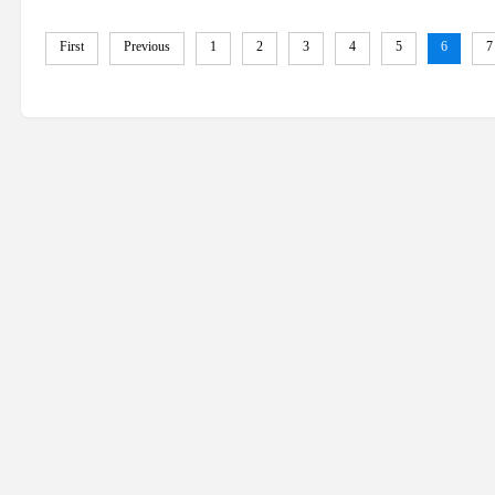
First
Previous
1
2
3
4
5
6
7