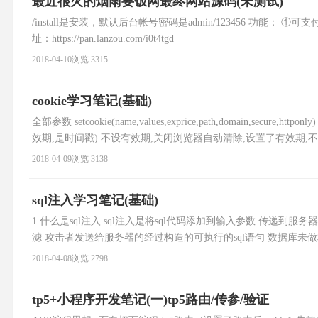
最近很火的烟雨要饭网最终网站源码(未测试)
/install是安装，默认后台帐号密码是admin/123456 功能
址：https://pan.lanzou.com/i0t4tgd
2018-04-10
浏览 3315
cookie学习笔记(基础)
全部参数 setcookie(name,values,exprice,path,domain,secure,
效期,是时间戳) 不设有效期,关闭浏览器自动清除,设置了有效期,不清除 60*6
2018-04-09
浏览 3138
sql注入学习笔记(基础)
1.什么是sql注入 sql注入是将sql代码添加到输入参数.传递
滤 攻击者发送给服务器的经过构造的可执行的sql语句 数据库未做相对
输入点(get/post/http头信息) get: a.php?id
2018-04-08
浏览 2798
tp5+小程序开发笔记(一)tp5路由/传参/验证