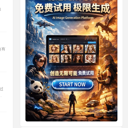
地
期(有
行过
有