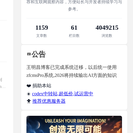
荐和互联网观察内容，方便站长与开发者持续学习与
参考。
1159
61
4049215
文章数
栏目数
浏览数
公告
王明昌博客已完成系统迁移，以后统一使用
zfcmsPro系统,2026将持续输出AI方面的知识
别
❤️ 捐助本站
t
☀️
codex中转站,超低价,试运营中
🐥
推荐优惠服务器