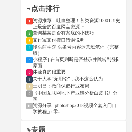
点击排行
资源推荐：吐血整理！各类资源1000T!!!史
1
上最全的百度网盘资源下...
查询某某是否有案底的小技巧
2
支付宝支付接口错误说明
3
馒头商学院 头条号内容运营班笔记（完整
4
版）
小程序 | 在首页判断是否登录并跳转到登陆
5
界面
体验真的很重要
6
关于大学“无用论”，我不这么认为
7
王明昌：微商保健行业布局
8
《中国互联网地下产业链分析白皮书》分
9
享
资源分享 | photoshop2018视频全套入门自
10
学教程_ps零...
专题