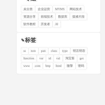
未分类
企业运营
MYMS
网站技术
资源分享
前端技术
数据库
疑难片段
软件教程
开发者
AI
标签
ss
non
pan
class
type
明言明语
function
var
id
val
淘宝客
get
www
com
http
html
微擎
密码