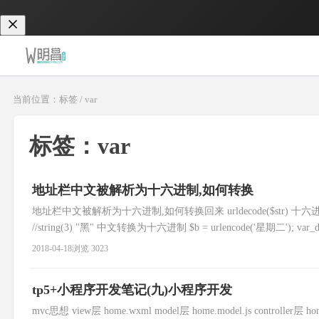
当前位置：标签 / var
标签：var
地址栏中文被解析为十六进制,如何转换
地址栏中文被解析为十六进制,如何转换回来 urldecode($str) 十六进制转换为中文 $s
//string(3) "黑" 中文转换为十六进制 $b = urlencode('星期二'); var_
2018-04-18
浏览 3023
tp5+小程序开发笔记(九)小程序开发
mvc思想 view层 home.wxml model层 home.model.js controll