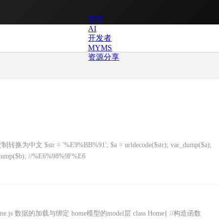
首页
AI
开发者
MYMS
资源分享
tr = '%E9%BB%91'; $a = urldecode($str); var_dump($a);
dump($b); //%E6%98%9F%E6
er层 home.js 数据的加载与绑定 home模型的model层 class Home{ //构造函数