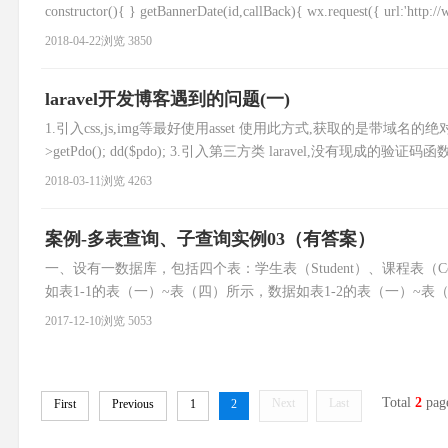
constructor(){ } getBannerDate(id,callBack){ wx.request({ url:'http:/
2018-04-22
浏览 3850
laravel开发博客遇到的问题(一)
1.引入css,js,img等最好使用asset 使用此方式,获取的是带域名的绝对路径 
>getPdo(); dd($pdo); 3.引入第三方类 laravel,没有现成的验证码函数,
2018-03-11
浏览 4263
案例-多表查询、子查询实例03（有答案）
一、设有一数据库，包括四个表：学生表（Student）、课程表（Cou
如表1-1的表（一）~表（四）所示，数据如表1-2的表（一）~表（
create table student ( sno varch
2017-12-10
浏览 5053
Total
2
pag
Next
Last
First
Previous
1
2