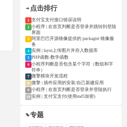
点击排行
支付宝支付接口错误说明
1
小程序 | 在首页判断是否登录并跳转到登陆
2
界面
阿里巴巴开源镜像提供的 packagist 镜像服
3
务
实例 | layui上传图片并存入数据库
4
PHP函数-数学函数
5
小程序判断是否包含某个字符（数组和字
6
符串）
微擎模块开发流程
7
微擎 | 插件应用的安装/自己新建应用
8
小程序 | 在首页判断是否登录并登陆执行
9
实例 | 支付宝支付(使用md5加密)
10
专题