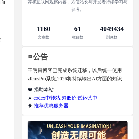
面
荐和互联网观察内容，方便站长与开发者持续学习与
参考。
1160
61
4049434
文章数
栏目数
浏览数
的
公告
王明昌博客已完成系统迁移，以后统一使用
zfcmsPro系统,2026将持续输出AI方面的知识
❤️ 捐助本站
☀️
codex中转站,超低价,试运营中
🐥
推荐优惠服务器