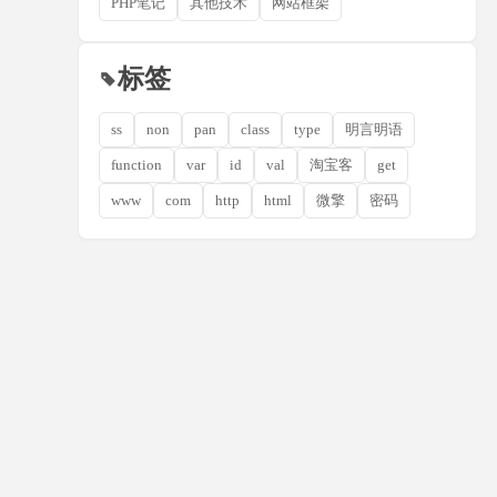
PHP笔记
其他技术
网站框架
标签
ss
non
pan
class
type
明言明语
function
var
id
val
淘宝客
get
www
com
http
html
微擎
密码