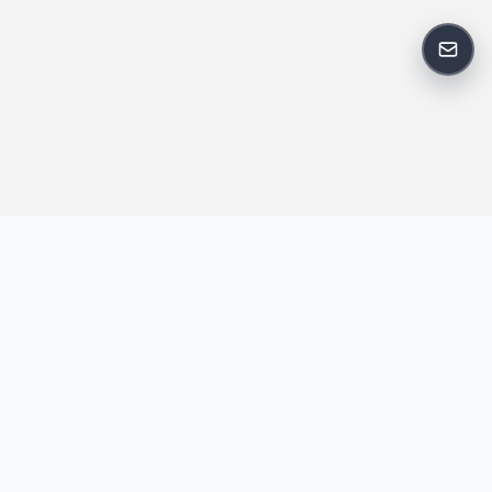
反馈
王明昌博客专注于网站技术、AI 工具、资源分享与开发者笔记，提
供建站经验、实战教程、效率工具推荐和互联网观察内容，方便站
长与开发者持续学习与参考。
跟随我们