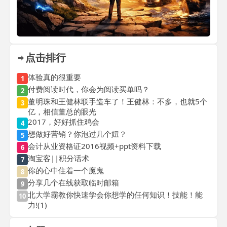
点击排行
体验真的很重要
1
付费阅读时代，你会为阅读买单吗？
2
董明珠和王健林联手造车了！王健林：不多，也就5个
3
亿，相信董总的眼光
2017，好好抓住鸡会
4
想做好营销？你泡过几个妞？
5
会计从业资格证2016视频+ppt资料下载
6
淘宝客||积分话术
7
你的心中住着一个魔鬼
8
分享几个在线获取临时邮箱
9
北大学霸教你快速学会你想学的任何知识！技能！能
10
力!(1)