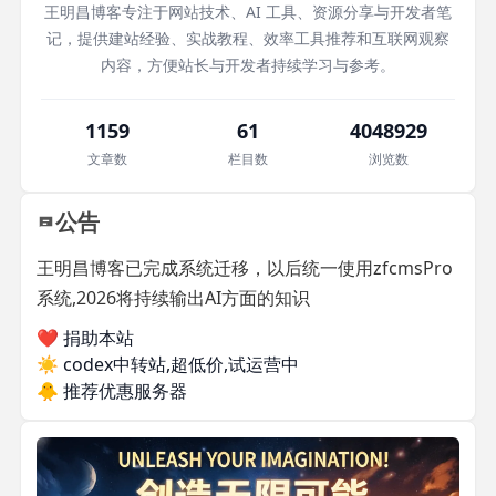
王明昌博客专注于网站技术、AI 工具、资源分享与开发者笔
记，提供建站经验、实战教程、效率工具推荐和互联网观察
内容，方便站长与开发者持续学习与参考。
1159
61
4048929
文章数
栏目数
浏览数
公告
王明昌博客已完成系统迁移，以后统一使用zfcmsPro
系统,2026将持续输出AI方面的知识
❤️ 捐助本站
☀️
codex中转站,超低价,试运营中
🐥
推荐优惠服务器