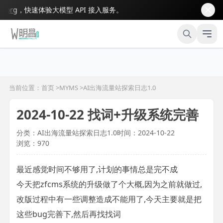
rg
，快速体验大模型 API 接入服务。
当前位置：首页 >
MYMS
>
AI出海流量站探索日志1.0
2024-10-22 找词+升级系统完善
分类：AI出海流量站探索日志1.0
时间：2024-10-22
浏览：970
最近感觉时间不够用了,计划的事情总是完不成
今天把zfcms系统的升级做了个大概,因为之前就做过,
改版过程中有一些调整造成不能用了,今天主要就是把
这些bug完善下,然后再找找词