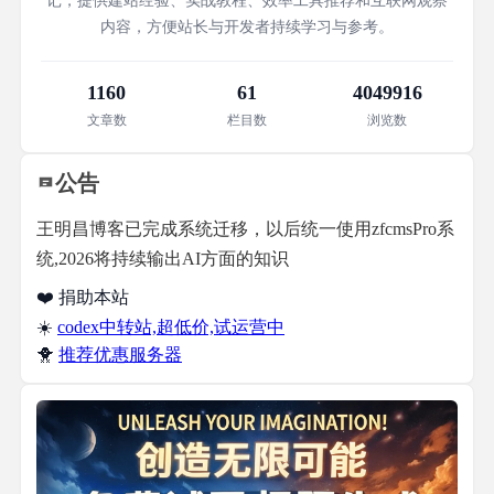
记，提供建站经验、实战教程、效率工具推荐和互联网观察
内容，方便站长与开发者持续学习与参考。
1160
61
4049916
文章数
栏目数
浏览数
公告
王明昌博客已完成系统迁移，以后统一使用zfcmsPro系
统,2026将持续输出AI方面的知识
❤️ 捐助本站
☀️
codex中转站,超低价,试运营中
🐥
推荐优惠服务器