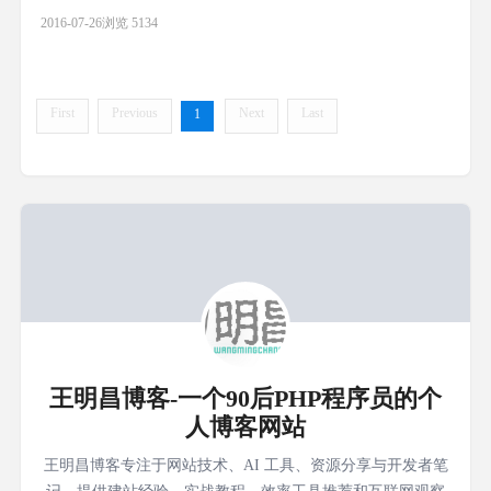
一，而每次都是第二；我想这个项目一定会被我拿下，可到后
2016-07-26
浏览 5134
来，自己都把自己否定了。 为什么会造成这么大的差距呢？ 我总
结了有以下几点（大家可以在下面补充） 第一点：就是懒 这一点
符合大多数的人，大多数的人都患有“懒癌”，我听过这样的一个
故事：从前有
First
Previous
Next
Last
1
王明昌博客-一个90后PHP程序员的个
人博客网站
王明昌博客专注于网站技术、AI 工具、资源分享与开发者笔