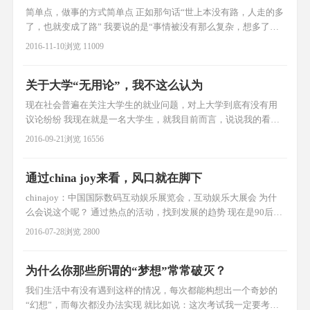
面子往往
简单点，做事的方式简单点 正如那句话“世上本没有路，人走的多
了，也就变成了路” 我要说的是“事情被没有那么复杂，想多了，
也就变得复杂了” 这也许是一个社会进步的过程，慢慢的变得复杂
2016-11-10
浏览 11009
了 正所谓，社会都这样了，我要适应，久而久之，社会就越来越
复杂 童年，是一个人最懵懂原始的状态，也是创造力最好的时
关于大学“无用论”，我不这么认为
期，你还记得昔时说过的豪言壮语---我要做一名科学家--我要当老
师
现在社会普遍在关注大学生的就业问题，对上大学到底有没有用
议论纷纷 我现在就是一名大学生，就我目前而言，说说我的看
法。 以前，如果村里有谁考上大学这都是一件大喜事，举炮齐
2016-09-21
浏览 16556
鸣，都来贺喜，上了大学将来就能找到很好的工作。 现在，大学
生普遍，到底上大学到底有没有用呢？ 我觉得：很有用。 1.交友
通过china joy来看，风口就在脚下
圈扩大。 在大学里你能够结交一群志同道合的朋友，在你将来的
事业上起到推波
chinajoy：中国国际数码互动娱乐展览会，互动娱乐大展会 为什
么会说这个呢？ 通过热点的活动，找到发展的趋势 现在是90后彰
显个性的时代，随着平台主播的走红，各类的热门事件，社会进
2016-07-28
浏览 2800
入了一个以个人、以团队为中心的新经济模式 这是以前都不敢想
象的，以前要成为一个明星，要通过关系找戏、受尽无数的黑
为什么你那些所谓的“梦想”常常破灭？
脸，往往还只混到一个不为人知的配角，细细想一想，每年能成
为明星的
我们生活中有没有遇到这样的情况，每次都能构想出一个奇妙的
“幻想”，而每次都没办法实现 就比如说：这次考试我一定要考第