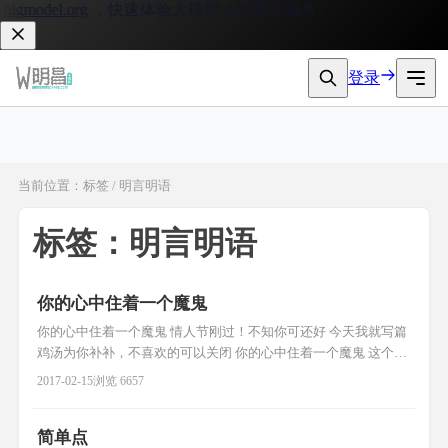
igmodel.org
，快速体验大模型 API 接入服务。
登录
当前位置：标签 / 明言明语
标签：明言明语
你的心中住着一个魔鬼
你的心中住着一个魔鬼 情人节刚过！不知你可还好 今天我就写篇
鸡汤为你补补，不喜欢的可以关闭 你的心中住着一个魔鬼 这个魔
鬼阻碍了你前进的道路，我是否要消灭它呢？ 人一个感性动物，
2017-02-15
浏览 6657
拥有着七情六欲，而这其间会给自己带来很多好处，同时也避免
不了烦恼， ～面子～ 这是每个人都会有的，这一点在中国特别严
简单点
重，不管你信不信 人们会把面子和自己的自尊联系在一起，为了