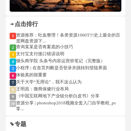
点击排行
资源推荐：吐血整理！各类资源1000T!!!史上最全的百
1
度网盘资源下...
查询某某是否有案底的小技巧
2
支付宝支付接口错误说明
3
馒头商学院 头条号内容运营班笔记（完整版）
4
小程序 | 在首页判断是否登录并跳转到登陆界面
5
体验真的很重要
6
关于大学“无用论”，我不这么认为
7
王明昌：微商保健行业布局
8
《中国互联网地下产业链分析白皮书》分享
9
资源分享 | photoshop2018视频全套入门自学教程_ps
10
零...
专题