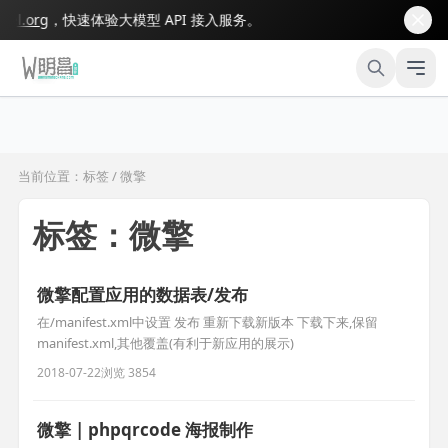
.org
，快速体验大模型 API 接入服务。
当前位置：标签 / 微擎
标签：微擎
微擎配置应用的数据表/发布
在/manifest.xml中设置 发布 重新下载新版本 下载下来,保留
manifest.xml,其他覆盖(有利于新应用的展示)
2018-07-22
浏览 3854
微擎 | phpqrcode 海报制作