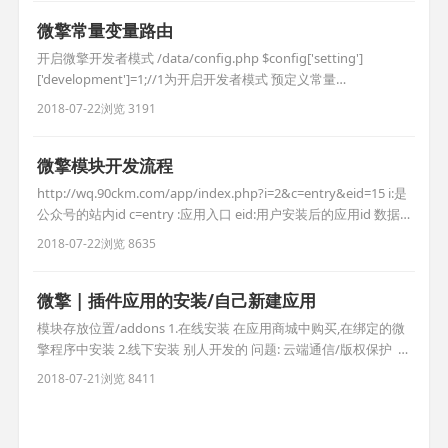
微擎常量变量路由
开启微擎开发者模式 /data/config.php $config['setting']
['development']=1;//1为开启开发者模式 预定义常量
[http://s.we7.cc/index.php?c=wiki&do=view&id=1&list=14]() 全
2018-07-22
浏览 3191
局变量 [http://s.we7.cc/index.php?c=wiki&do
微擎模块开发流程
http://wq.90ckm.com/app/index.php?i=2&c=entry&eid=15 i:是
公众号的站内id c=entry :应用入口 eid:用户安装后的应用id 数据
表: ims_modules 模块表，一个模块应该有一个记录
2018-07-22
浏览 8635
ims_modules_bindings ，模块后台菜单表记录，一个模块有N多
记录(eid=15) im
微擎 | 插件应用的安装/自己新建应用
模块存放位置/addons 1.在线安装 在应用商城中购买,在绑定的微
擎程序中安装 2.线下安装 别人开发的 问题: 云端通信/版权保护 ￼ 解
决方案: 修改打开 \framework\model\cloud.mod.php 文件， 有
2018-07-21
浏览 8411
三处需要修改 1、注释掉第23、24、25行代码（位于函数
cloud_prepare中） //if(empty(\(_W['