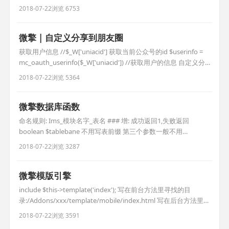
c=wiki&do=view&id=1&list=363 ]() public function
2018-07-22
浏览 6753
doMobilePay() { //获取用户要充值的金额数 $fee = floatval($
微擎 | 自定义分享到朋友圈
获取用户信息 //$_W['uniacid'] 获取当前公众号的id $userinfo =
mc_oauth_userinfo($_W['uniacid']) //获取用户的信息 自定义分
享 //方法 $account_api = WeAccount::create(); $jssdk =
2018-07-22
浏览 5364
$account_api->getJssdkConfig(); /
微擎数据库函数
命名规则: Ims_模块名字_表名 ### 增: 成功返回1,失败返回
boolean $tablebane 不用写表前缀 第三个参数一般不用
pdo_insert($tablebane,$data=array(),$replace=false) ### 删 成
2018-07-22
浏览 3287
功返回1,失败返回boolean pdo_delete($tablename,$condition
微擎模版引擎
include $this->template('index'); 写在前台方法里寻找的目
录:/Addons/xxx/template/mobile/index.html 写在后台方法里寻
找的目录:/Addons/xxx/template/index.html 变量的赋值 定义:
2018-07-22
浏览 3591
$name="王明昌博客"; 输出变量: {$name} 循环 定义: $ar