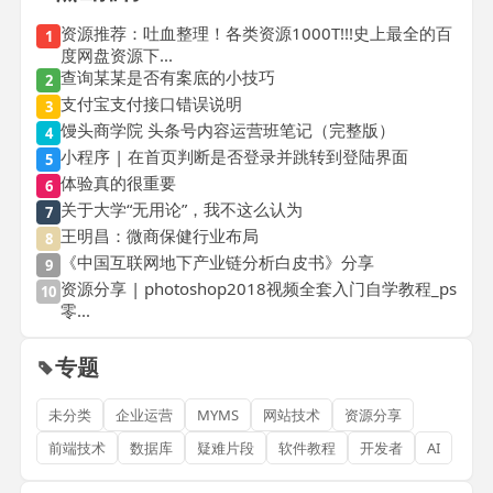
资源推荐：吐血整理！各类资源1000T!!!史上最全的百
1
度网盘资源下...
查询某某是否有案底的小技巧
2
支付宝支付接口错误说明
3
馒头商学院 头条号内容运营班笔记（完整版）
4
小程序 | 在首页判断是否登录并跳转到登陆界面
5
体验真的很重要
6
关于大学“无用论”，我不这么认为
7
王明昌：微商保健行业布局
8
《中国互联网地下产业链分析白皮书》分享
9
资源分享 | photoshop2018视频全套入门自学教程_ps
10
零...
专题
未分类
企业运营
MYMS
网站技术
资源分享
前端技术
数据库
疑难片段
软件教程
开发者
AI