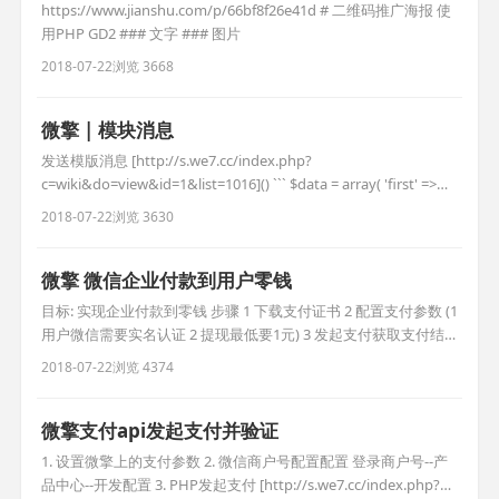
https://www.jianshu.com/p/66bf8f26e41d # 二维码推广海报 使
用PHP GD2 ### 文字 ### 图片
2018-07-22
浏览 3668
微擎 | 模块消息
发送模版消息 [http://s.we7.cc/index.php?
c=wiki&do=view&id=1&list=1016]() ``` $data = array( 'first' =>
array( 'value' => "订单提交成功！", 'color' => '#ff510' ),
2018-07-22
浏览 3630
'keyword1' => array( 'value' =>
微擎 微信企业付款到用户零钱
目标: 实现企业付款到零钱 步骤 1 下载支付证书 2 配置支付参数 (1
用户微信需要实名认证 2 提现最低要1元) 3 发起支付获取支付结
果 企业付款微信官方文档
2018-07-22
浏览 4374
https://pay.weixin.qq.com/wiki/doc/api/tools/mch_pay.php?
chapter=14_1 require_once(dirname(__FI
微擎支付api发起支付并验证
1. 设置微擎上的支付参数 2. 微信商户号配置配置 登录商户号--产
品中心--开发配置 3. PHP发起支付 [http://s.we7.cc/index.php?