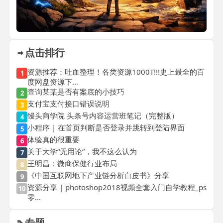
点击排行
资源推荐：吐血整理！各类资源1000T!!!史上最全的百
1
度网盘资源下...
查询某某是否有案底的小技巧
2
支付宝支付接口错误说明
3
馒头商学院 头条号内容运营班笔记（完整版）
4
小程序 | 在首页判断是否登录并跳转到登陆界面
5
体验真的很重要
6
关于大学“无用论”，我不这么认为
7
王明昌：微商保健行业布局
8
《中国互联网地下产业链分析白皮书》分享
9
资源分享 | photoshop2018视频全套入门自学教程_ps
10
零...
专题