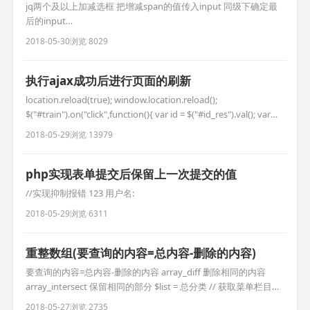
jq两个及以上加减选框 把增减span的值传入input 同级下确定最
后的input
$(this).parent('.number').children("input").last().val(mm);
2018-05-30
浏览 8029
//html 儿童价 1 ￥50 成人价 1 ￥100 //jq $(".ticket_species_3
.number .jian").on("cli
执行ajax成功后进行页面的刷新
location.reload(true); window.location.reload();
$("#train").on("click",function(){ var id = $("#id_res").val(); var
is_ok = $("#is_ok").val(); var type = 'caiji_train'; //异步获取信息 v
2018-05-29
浏览 13979
php实现表单提交后保留上一次提交的值
//实现抑制报错 123 用户名:
2018-05-29
浏览 6311
重整数组(要查询的内容=总内容-删除的内容)
要查询的内容=总内容-删除的内容 array_diff 删除相同的内容
array_intersect 保留相同的部分 $list = 总分类 // 获取菜单栏目下
的所有分类 $arr = []; $del_list = 要删除的分类 //获取分类数据树
2018-05-27
浏览 2735