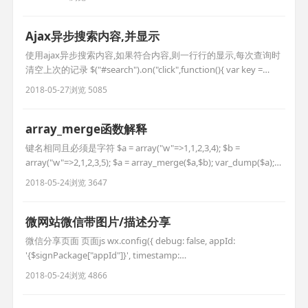
结构 //要删的 foreach($del_list as $k=>$vo){ $d[] =$vo['ci
Ajax异步搜索内容,并显示
使用ajax异步搜索内容,如果符合内容,则一行行的显示,每次查询时
清空上次的记录 $("#search").on("click",function(){ var key =
$("#keywords").val(); //异步获取信息 var url = '__URL__/search';
2018-05-27
浏览 5085
var data = {key:key}; $(".search_l
array_merge函数解释
键名相同且必须是字符 $a = array("w"=>1,1,2,3,4); $b =
array("w"=>2,1,2,3,5); $a = array_merge($a,$b); var_dump($a);
这样写被不被认为是字符,且还会在后面添加 $a =
2018-05-24
浏览 3647
array("1"=>1,1,2,3,4); $b = array("1"=>2,1,2,3,5
微网站微信带图片/描述分享
微信分享页面 页面js wx.config({ debug: false, appId:
'{$signPackage["appId"]}', timestamp:
'{$signPackage["timestamp"]}', nonceStr:
2018-05-24
浏览 4866
'{$signPackage["nonceStr"]}', signature: '{$signPackage[