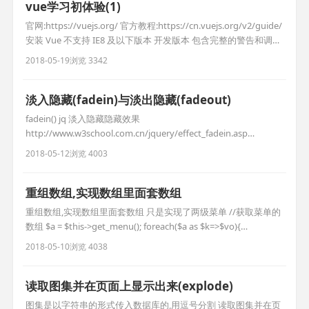
vue学习初体验(1)
官网:https://vuejs.org/ 官方教程:https://cn.vuejs.org/v2/guide/
安装 Vue 不支持 IE8 及以下版本 开发版本 包含完整的警告和调试
模式 生产版本 删除了警告，30.90KB min+gzip 第一个vue程序 11
2018-05-19
浏览 3342
{{content}} //显示数据 var app = new Vue({ el:
淡入隐藏(fadein)与淡出隐藏(fadeout)
fadein() jq 淡入隐藏隐藏效果
http://www.w3school.com.cn/jquery/effect_fadein.asp
fadeout() jq 淡出隐藏隐藏效果
2018-05-12
浏览 4003
http://www.w3school.com.cn/jquery/effect_fadeout.asp //清空
id=scrollbox1下的代码 $("#scroll
重组数组,实现数组里面套数组
重组数组,实现数组里面套数组 只是实现了两级菜单 //获取菜单的
数组 $a = $this->get_menu(); foreach($a as $k=>$vo){
if($vo['pid']==0){ //填充父类内容 $arr[$vo['cid']]['top'] =$vo ; //填
2018-05-10
浏览 4038
充子类内容 foreach($a as $k2=>$vo2){ if(
读取图集并在页面上显示出来(explode)
图集是以字符串的形式传入数据库的,用逗号分割 读取图集并在页