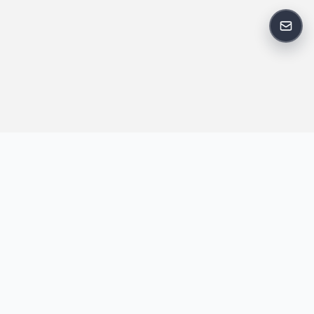
反馈
王明昌博客专注于网站技术、AI 工具、资源分享与开发者笔记，提
供建站经验、实战教程、效率工具推荐和互联网观察内容，方便站
长与开发者持续学习与参考。
跟随我们