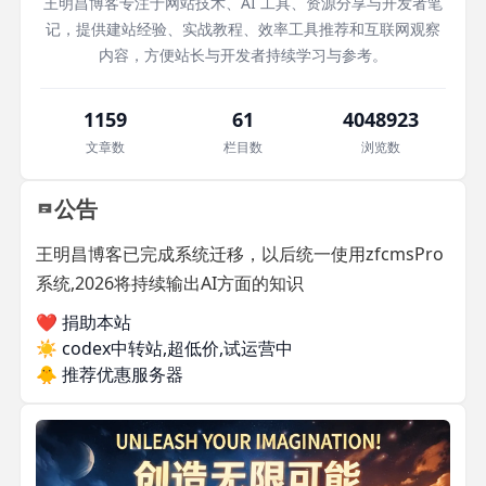
王明昌博客专注于网站技术、AI 工具、资源分享与开发者笔
记，提供建站经验、实战教程、效率工具推荐和互联网观察
内容，方便站长与开发者持续学习与参考。
1159
61
4048923
文章数
栏目数
浏览数
公告
王明昌博客已完成系统迁移，以后统一使用zfcmsPro
系统,2026将持续输出AI方面的知识
❤️ 捐助本站
☀️
codex中转站,超低价,试运营中
🐥
推荐优惠服务器