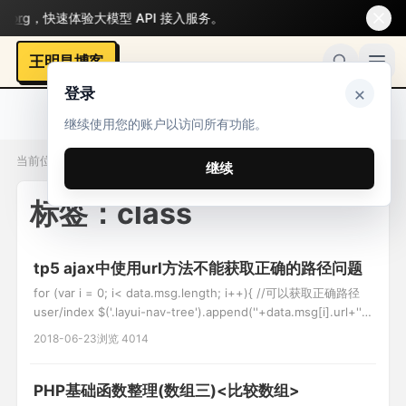
rg
，快速体验大模型 API 接入服务。
王明昌博客
×
登录
继续使用您的账户以访问所有功能。
当前位置：标签 / class
继续
标签：class
tp5 ajax中使用url方法不能获取正确的路径问题
for (var i = 0; i< data.msg.length; i++){ //可以获取正确路径
user/index $('.layui-nav-tree').append(''+data.msg[i].url+'');
//获取的路径是index/user/index,,多出了个index $('.layui-nav-
2018-06-23
浏览 4014
tree').append(
PHP基础函数整理(数组三)<比较数组>