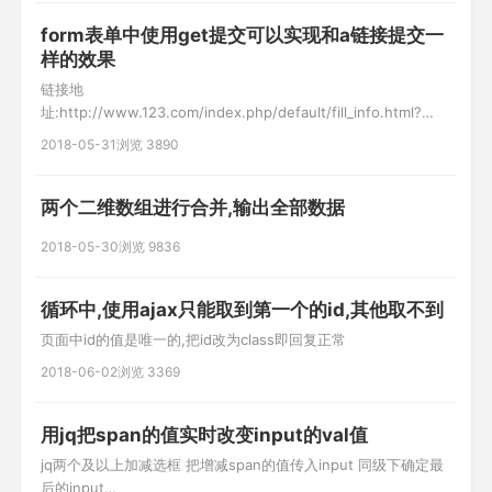
form表单中使用get提交可以实现和a链接提交一
样的效果
链接地
址:http://www.123.com/index.php/default/fill_info.html?
et=1&cr=1&id=1975
2018-05-31
浏览 3890
两个二维数组进行合并,输出全部数据
2018-05-30
浏览 9836
循环中,使用ajax只能取到第一个的id,其他取不到
页面中id的值是唯一的,把id改为class即回复正常
2018-06-02
浏览 3369
用jq把span的值实时改变input的val值
jq两个及以上加减选框 把增减span的值传入input 同级下确定最
后的input