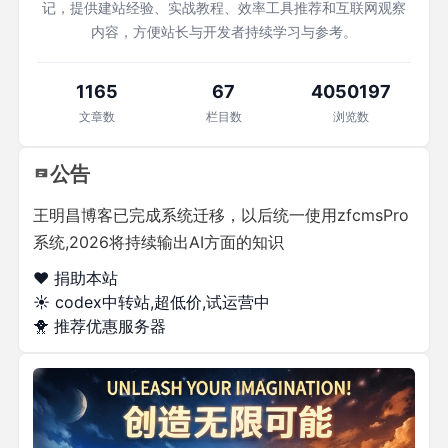
记，提供建站经验、实战教程、效率工具推荐和互联网观察
内容，方便站长与开发者持续学习与参考。
1165
67
4050197
文章数
栏目数
浏览数
公告
王明昌博客已完成系统迁移，以后统一使用zfcmsPro
系统,2026将持续输出AI方面的知识
❤️ 捐助本站
☀️
codex中转站,超低价,试运营中
🐥
推荐优惠服务器