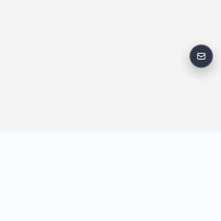
反馈
王明昌博客专注于网站技术、AI 工具、资源分享与开发者笔记，提
供建站经验、实战教程、效率工具推荐和互联网观察内容，方便站