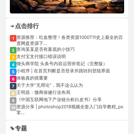
点击排行
资源推荐：吐血整理！各类资源1000T!!!史上最全的百
1
度网盘资源下...
查询某某是否有案底的小技巧
2
支付宝支付接口错误说明
3
馒头商学院 头条号内容运营班笔记（完整版）
4
小程序 | 在首页判断是否登录并跳转到登陆界面
5
体验真的很重要
6
关于大学“无用论”，我不这么认为
7
王明昌：微商保健行业布局
8
《中国互联网地下产业链分析白皮书》分享
9
资源分享 | photoshop2018视频全套入门自学教程_ps
10
零...
专题