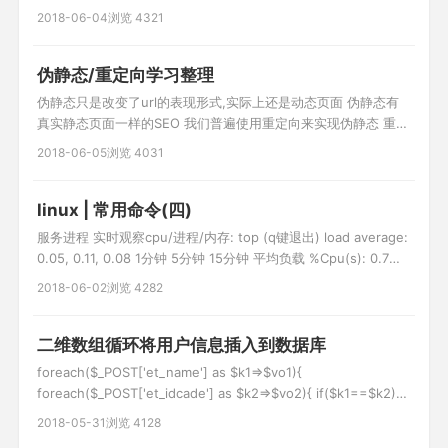
式:array_diff(array1,array2,array3...); 例子:
2018-06-04
浏览 4321
$a1=array("a"=>"red","b"=>"green","c"=>"blue","d"=>"yellow");
$a2=array("e"=
伪静态/重定向学习整理
伪静态只是改变了url的表现形式,实际上还是动态页面 伪静态有
真实静态页面一样的SEO 我们普遍使用重定向来实现伪静态 重定
向 http协议中的3XX(主要有302/303) 例: 1.修改apache配置文
2018-06-05
浏览 4031
件 AllowOverride All 2. .htaccess文件 RewriteEngine on
RewriteRule ^(.*)\.html$
linux | 常用命令(四)
服务进程 实时观察cpu/进程/内存: top (q键退出) load average:
0.05, 0.11, 0.08 1分钟 5分钟 15分钟 平均负载 %Cpu(s): 0.7
us, 1.4 sy, 0.0 ni, 97.8 id, 0.0 wa, 0.0 hi, 0.0 si, 0.0 st 空闲率
2018-06-02
浏览 4282
97.8 id 越大越好 KiB Mem : 3
二维数组循环将用户信息插入到数据库
foreach($_POST['et_name'] as $k1=>$vo1){
foreach($_POST['et_idcade'] as $k2=>$vo2){ if($k1==$k2){
$arr[$k1]['name'] = $vo1; $arr[$k1]['idcade'] = $vo2; } } }
2018-05-31
浏览 4128
foreach($arr as $k=>$v