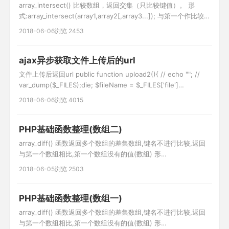
array_intersect() 比较数组，返回交集（只比较键值）。 形
式:array_intersect(array1,array2[,array3...]); 与第一个作比较,
返回交集 array_intersect_assoc() 比较数组，返回交集（比较键
2018-06-06
浏览 2453
名和键值）。 形式:array_intersect_assoc(array1,array2[
ajax异步获取文件上传后的url
文件上传后返回url public function upload2(){ // echo ""; //
var_dump($_FILES);die; $fileName = $_FILES['file']
['name'];//文件名 $tmpName = $_FILES['file']['tmp_name'];//
2018-06-06
浏览 4015
临时存放的目录 $fileError =
PHP基础函数整理(数组二)
array_diff() 函数返回多个数组的差集数组,键名不进行比较,返回
与第一个数组相比,第一个数组没有的值(数组) 形
式:array_diff(array1,array2,array3...); 例子:
2018-06-05
浏览 2503
$a1=array("a"=>"red","b"=>"green","c"=>"blue","d"=>"yellow");
$a2=array("e"=
PHP基础函数整理(数组一)
array_diff() 函数返回多个数组的差集数组,键名不进行比较,返回
与第一个数组相比,第一个数组没有的值(数组) 形