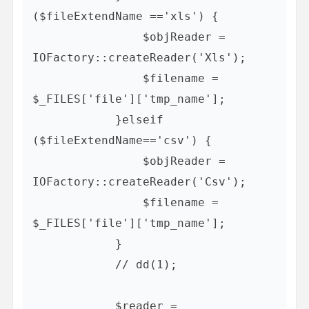
($fileExtendName =='xls') {

                $objReader = 
IOFactory::createReader('Xls');

                $filename = 
$_FILES['file']['tmp_name'];

            }elseif 
($fileExtendName=='csv') {

                $objReader = 
IOFactory::createReader('Csv');

                $filename = 
$_FILES['file']['tmp_name'];

            }

            // dd(1);

            $reader = 