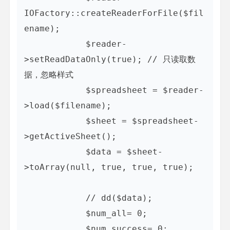
IOFactory::createReaderForFile($fil
ename);

            $reader-
>setReadDataOnly(true); // 只读取数
据，忽略样式

            $spreadsheet = $reader-
>load($filename);

            $sheet = $spreadsheet-
>getActiveSheet();

            $data = $sheet-
>toArray(null, true, true, true);

            // dd($data);

            $num_all= 0;

            $num_success= 0;
