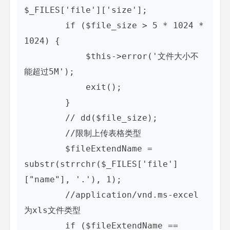
$_FILES['file']['size'];

        if ($file_size > 5 * 1024 * 
1024) {

            $this->error('文件大小不
能超过5M');

            exit();

        }

        // dd($file_size);

        //限制上传表格类型

        $fileExtendName = 
substr(strrchr($_FILES['file']
["name"], '.'), 1);

        //application/vnd.ms-excel  
为xls文件类型

        if ($fileExtendName == 