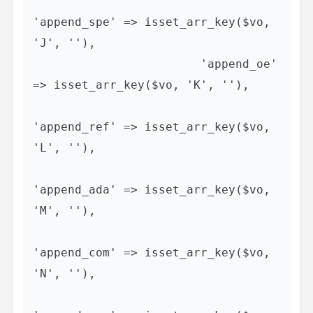
'append_spe' => isset_arr_key($vo, 
'J', ''),

                        'append_oe' 
=> isset_arr_key($vo, 'K', ''),

'append_ref' => isset_arr_key($vo, 
'L', ''),

'append_ada' => isset_arr_key($vo, 
'M', ''),

'append_com' => isset_arr_key($vo, 
'N', ''),
