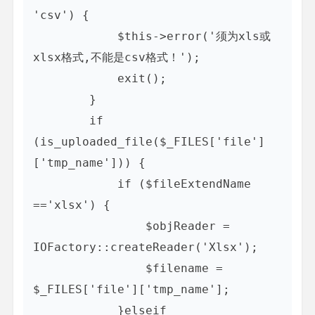
'csv') {

            $this->error('须为xls或
xlsx格式,不能是csv格式！');

            exit();

        }

        if 
(is_uploaded_file($_FILES['file']
['tmp_name'])) {

            if ($fileExtendName 
=='xlsx') {

                $objReader = 
IOFactory::createReader('Xlsx');

                $filename = 
$_FILES['file']['tmp_name'];

            }elseif 