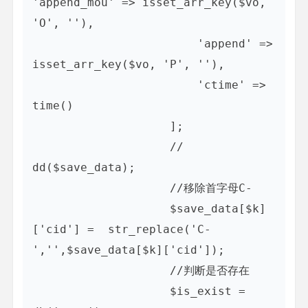
'append_mou' => isset_arr_key($vo, 
'O', ''),

                        'append' => 
isset_arr_key($vo, 'P', ''),

                        'ctime' => 
time()

                    ];

                    // 
dd($save_data);

                    //移除首字母C-

                    $save_data[$k]
['cid'] =  str_replace('C-
','',$save_data[$k]['cid']);

                    //判断是否存在

                    $is_exist = 