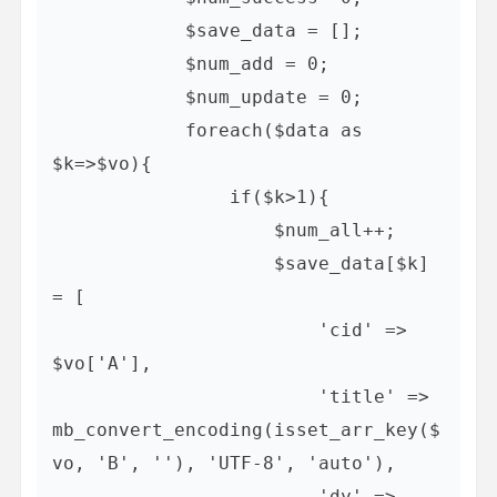
            $save_data = [];

            $num_add = 0;

            $num_update = 0;

            foreach($data as 
$k=>$vo){

                if($k>1){

                    $num_all++;

                    $save_data[$k] 
= [

                        'cid' => 
$vo['A'],

                        'title' => 
mb_convert_encoding(isset_arr_key($
vo, 'B', ''), 'UTF-8', 'auto'),

                        'dy' => 