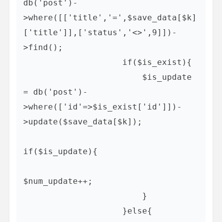
db('post')-
>where([['title','=',$save_data[$k]
['title']],['status','<>',9]])-
>find();

                    if($is_exist){

                        $is_update 
= db('post')-
>where(['id'=>$is_exist['id']])-
>update($save_data[$k]);

if($is_update){

$num_update++;

                        }

                    }else{
