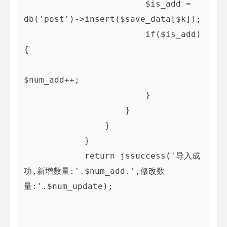
                        $is_add = 
db('post')->insert($save_data[$k]);

                        if($is_add)
{

$num_add++;

                        }

                    }

                }

            }

            return jssuccess('导入成
功,新增数量:'.$num_add.',修改数
量:'.$num_update);
