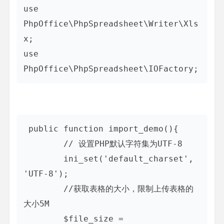
use 
PhpOffice\PhpSpreadsheet\Writer\Xls
x;

use 
 public function import_demo(){

        // 设置PHP默认字符集为UTF-8

        ini_set('default_charset', 
'UTF-8');

        //获取表格的大小，限制上传表格的
大小5M

        $file_size = 