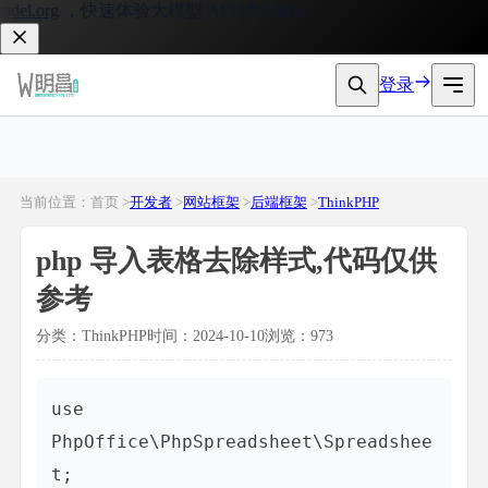
org
，快速体验大模型 API 接入服务。
登录
当前位置：首页 >
开发者
>
网站框架
>
后端框架
>
ThinkPHP
php 导入表格去除样式,代码仅供
参考
分类：ThinkPHP
时间：2024-10-10
浏览：973
use 
PhpOffice\PhpSpreadsheet\Spreadshee
t;
