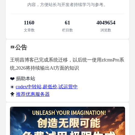
内容，方便站长与开发者持续学习与参考。
1160
61
4049654
文章数
栏目数
浏览数
公告
王明昌博客已完成系统迁移，以后统一使用zfcmsPro系
统,2026将持续输出AI方面的知识
❤️ 捐助本站
☀️
codex中转站,超低价,试运营中
🐥
推荐优惠服务器