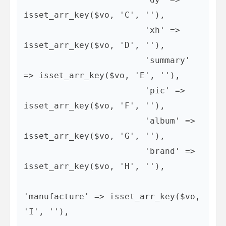
isset_arr_key($vo, 'C', ''),

                        'xh' => 
isset_arr_key($vo, 'D', ''),

                        'summary' 
=> isset_arr_key($vo, 'E', ''),

                        'pic' => 
isset_arr_key($vo, 'F', ''),

                        'album' => 
isset_arr_key($vo, 'G', ''),

                        'brand' => 
isset_arr_key($vo, 'H', ''),

'manufacture' => isset_arr_key($vo, 
'I', ''),
