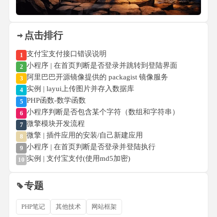
点击排行
支付宝支付接口错误说明
1
小程序 | 在首页判断是否登录并跳转到登陆界面
2
阿里巴巴开源镜像提供的 packagist 镜像服务
3
实例 | layui上传图片并存入数据库
4
PHP函数-数学函数
5
小程序判断是否包含某个字符（数组和字符串）
6
微擎模块开发流程
7
微擎 | 插件应用的安装/自己新建应用
8
小程序 | 在首页判断是否登录并登陆执行
9
实例 | 支付宝支付(使用md5加密)
10
专题
PHP笔记
其他技术
网站框架