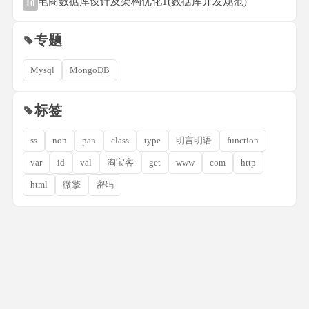
电商数据库设计及架构优化1(数据库开发规范)
10
专题
Mysql
MongoDB
标签
ss
non
pan
class
type
明言明语
function
var
id
val
淘宝客
get
www
com
http
html
微擎
密码