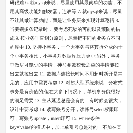
码很难 6. 就mysql来说，尽量使用其最简单的功能，不
用其高级功能如触发器，连表等 7. 就mysql来说，尽量
不让其做计算功能，而是让业务层来实现计算逻辑 8.
当要锁多条记录时， 要考虑死锁的可能以及预防的措
施 9. 按业务垂直划分原则，尽量把不同的业务方不同
的库中 10. 坚持小事务，一个大事务与将其拆分成的十
个小事务相比，小事务对数据库压力更小;另外，事务
中做尽可能少的事情，神马参数校验之类的事情能拉
出去就拉出去 11. 数据库连接长时间不用超时断开是常
见的，应用中需要考虑 12. 对超大型系统来说，分布式
事务是有价值的;但在大多下情况下，单机事务能很好
的满足需要 13. 主从延迟总是会有的，有时候会很大，
设计中要考虑 14. 读写账号分开，读账号select权限即
可，写账号update，insert即可 15. where条件
key='value'的模式中，加上单引号总是对的，不加在某