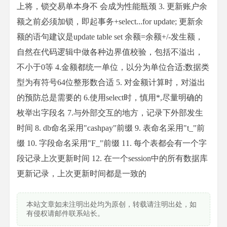
上将，锁交易单本身不 会成为性能瓶颈 3. 更新账户余
额之前必须加锁，即起事务+select...for update; 更新余
额的语句建议是update table set 余额=余额+/-发生额，
自然在代码逻辑中做各种边界值校验，包括不溢出，
不小于0等 4.金额都统一单位，以分为单位合适;数据类
型为有符号64位整形数合适 5. 对金额计算时，对溢出
的预防总是需要的 6.使用select时，慎用*,尽量明确的
枚举出字段名 7.与外部交互的地方，记录下外部发生
时间 8. db命名采用"cashpay"前缀 9. 表命名采用"t_"前
缀 10. 字段命名采用"F_"前缀 11. 每个表都会有一个字
段记录上次更新时间 12. 在一个session中的所有数据库
更新记录，上次更新时间都是一致的
本站文章如未注明出处均为原创，转载请注明出处，如
有侵权请邮件联系站长。