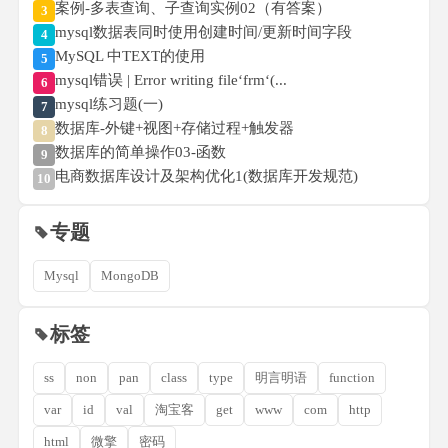
案例-多表查询、子查询实例02（有答案）
3
mysql数据表同时使用创建时间/更新时间字段
4
MySQL 中TEXT的使用
5
mysql错误 | Error writing file‘frm‘(...
6
mysql练习题(一)
7
数据库-外键+视图+存储过程+触发器
8
数据库的简单操作03-函数
9
电商数据库设计及架构优化1(数据库开发规范)
10
专题
Mysql
MongoDB
标签
ss
non
pan
class
type
明言明语
function
var
id
val
淘宝客
get
www
com
http
html
微擎
密码