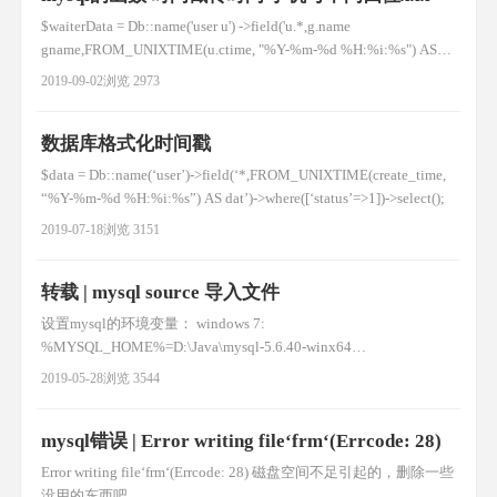
$waiterData = Db::name('user u') ->field('u.*,g.name
gname,FROM_UNIXTIME(u.ctime, "%Y-%m-%d %H:%i:%s") AS
dat, insert(u.tel, 4, 4, "XXXX") as mobile') ->field('u.*') ->join('zf_use
2019-09-02
浏览 2973
数据库格式化时间戳
$data = Db::name(‘user’)->field(‘*,FROM_UNIXTIME(create_time,
“%Y-%m-%d %H:%i:%s”) AS dat’)->where([‘status’=>1])->select();
2019-07-18
浏览 3151
转载 | mysql source 导入文件
设置mysql的环境变量： windows 7:
%MYSQL_HOME%=D:\Java\mysql-5.6.40-winx64
Path=%MYSQL_HOME%\bin win+R 输入 cmd 进入dos 输入登录
2019-05-28
浏览 3544
命令：mysql -u root -p 默认root密码为空 无需输入
C:\Users\Administrator>mysql -u r
mysql错误 | Error writing file‘frm‘(Errcode: 28)
Error writing file‘frm‘(Errcode: 28) 磁盘空间不足引起的，删除一些
没用的东西吧