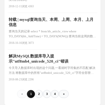
2018-12-11
浏览 4363
转载 | mysql查询当天、本周、上周、本月、上月
信息
查询当天的记录 select * from hb_article_view where
TO_DAYS(hb_AddTime) = TO_DAYS(NOW()) 查询当前这周的数据
SELECT name,submittime FROM enterprise WHERE
2018-10-16
浏览 3073
YEARWEEK(date_format(submittime,’%Y-%m-%d’))
解决MySQL数据库导入提
示"utf8mb4_unicode_520_ci"错误
今天导入数据库时出现的这个问题,一看就时字符集的不匹配 解决
方法 将数据库中的所有"utf8mb4_unicode_520_ci"字符全部替换
成"utf8mb4_unicode_ci"，然后再导入这样就没有错误。 可以参考
2018-08-23
浏览 2296
下面文章: 1、解决导入MySQL数据库提示"Unknown character set:
'utf8mb4'"错误 2、解决WordPr
«
1
2
3
4
»