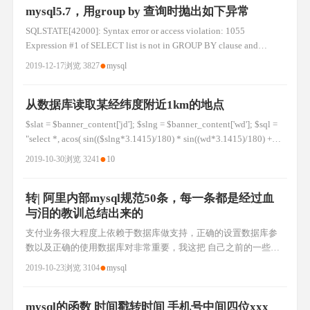
mysql5.7，用group by 查询时抛出如下异常
SQLSTATE[42000]: Syntax error or access violation: 1055
Expression #1 of SELECT list is not in GROUP BY clause and
contains nonaggregated column 'kanxf.o.down_uid' which is not fun
●
2019-12-17
浏览 3827
mysql
从数据库读取某经纬度附近1km的地点
$slat = $banner_content['jd']; $slng = $banner_content['wd']; $sql =
"select *, acos( sin(($slng*3.1415)/180) * sin((wd*3.1415)/180) +
cos(($slng*3.1415)/180) * cos((wd*3.1415)/180
●
2019-10-30
浏览 3241
10
转| 阿里内部mysql规范50条，每一条都是经过血
与泪的教训总结出来的
支付业务很大程度上依赖于数据库做支持，正确的设置数据库参
数以及正确的使用数据库对非常重要，我这把 自己之前的一些心
得贴出来，抛砖引玉，大家可以把自己的一些心得分享出来供大
●
2019-10-23
浏览 3104
mysql
家参考学习。 一.数据库配置 1. innodb_flush_log_at_trx_commit,
这个对支付业务来说是关键性的设置之一，可选的参数值有0,1,2,
支付需要设置成1. 2.
mysql的函数 时间戳转时间 手机号中间四位xxx