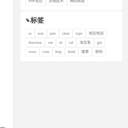
PHP笔记
其他技术
网站框架
标签
ss
non
pan
class
type
明言明语
function
var
id
val
淘宝客
get
www
com
http
html
微擎
密码
rty