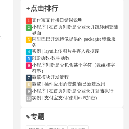
点击排行
支付宝支付接口错误说明
1
小程序 | 在首页判断是否登录并跳转到登陆
2
界面
er、
阿里巴巴开源镜像提供的 packagist 镜像服
3
务
实例 | layui上传图片并存入数据库
4
PHP函数-数学函数
5
小程序判断是否包含某个字符（数组和字
6
符串）
r、
微擎模块开发流程
7
微擎 | 插件应用的安装/自己新建应用
8
小程序 | 在首页判断是否登录并登陆执行
9
实例 | 支付宝支付(使用md5加密)
10
专题