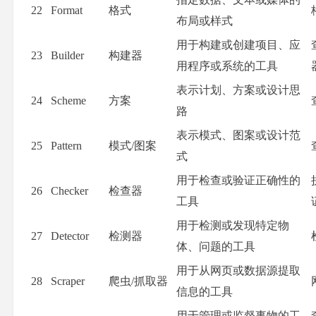
22
Format
格式
布局或样式
用于构建或创建项目、应
23
Builder
构建器
用程序或系统的工具
表示计划、方案或设计思
24
Scheme
方案
路
表示模式、图案或设计范
25
Pattern
模式/图案
式
用于检查或验证正确性的
26
Checker
检查器
工具
用于检测或发现特定物
27
Detector
检测器
体、问题的工具
用于从网页或数据源提取
28
Scraper
爬虫/抓取器
信息的工具
用于管理或监督事物的工