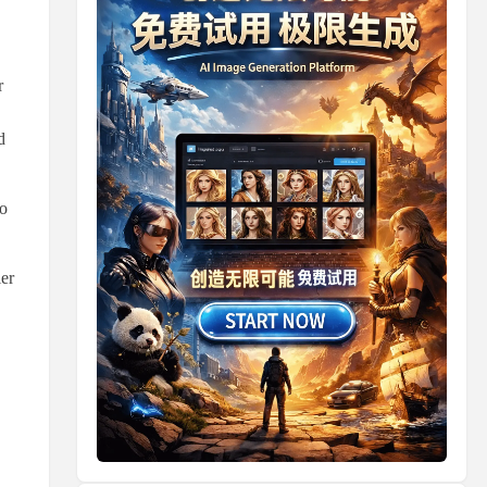
r
d
o
er