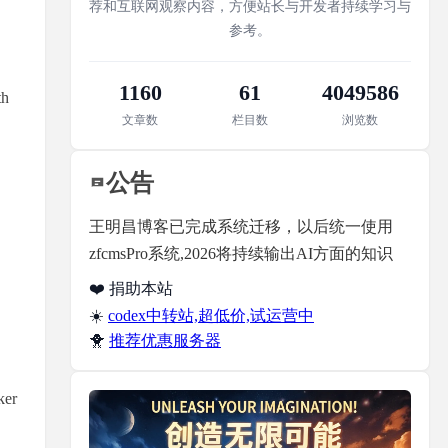
荐和互联网观察内容，方便站长与开发者持续学习与
参考。
、
1160
61
4049586
th
文章数
栏目数
浏览数
公告
王明昌博客已完成系统迁移，以后统一使用
zfcmsPro系统,2026将持续输出AI方面的知识
❤️ 捐助本站
☀️
codex中转站,超低价,试运营中
🐥
推荐优惠服务器
ker