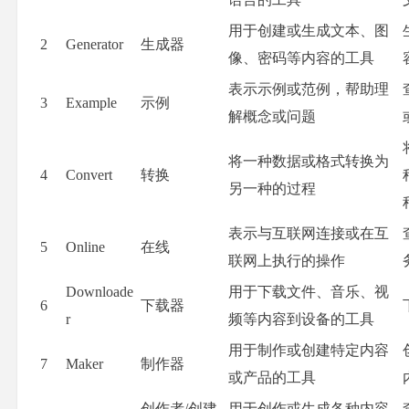
用于创建或生成文本、图
2
Generator
生成器
像、密码等内容的工具
表示示例或范例，帮助理
3
Example
示例
解概念或问题
将一种数据或格式转换为
4
Convert
转换
另一种的过程
表示与互联网连接或在互
5
Online
在线
联网上执行的操作
Downloade
用于下载文件、音乐、视
6
下载器
r
频等内容到设备的工具
用于制作或创建特定内容
7
Maker
制作器
或产品的工具
创作者/创建
用于创作或生成各种内容