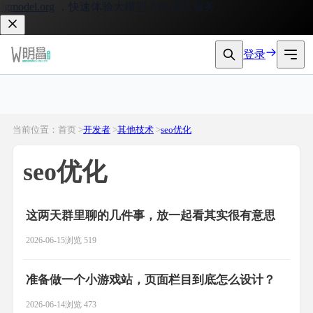
model.org
，快速体验大模型 API 接入服务。
登录
当前位置：首页 >
开发者
>
其他技术
>
seo优化
seo优化
这两天群里聊的几件事，放一起看其实很有意思
2026-06-15
浏览 519
准备做一个小游戏站，页面栏目到底怎么设计？
2026-06-14
浏览 473