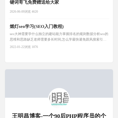
键词哥飞免费赠送给大家
2026-06-09
浏览 4620
燃灯seo学习(SEO入门教程)
seo大神需要学什么独立的建站能力掌握排名的规则数据分析seo的
思维和思路缺乏老师需要多长时间,怎么学最快避免跟风搜索引擎
抽风?正视网站的问题刷流量 容易被K买链接 不可取,内容为王多
2022-01-22
浏览 1876
域名指向同一网站大量采集内容 低质量内容,容易扣分关键词堆积
标题 底部 内容搭建一个网站,一步一步去实践了解官方规则保持良
好的心态记录操作,做好网站的数据分析完善文章的优化细
王明昌博客-一个90后PHP程序员的个