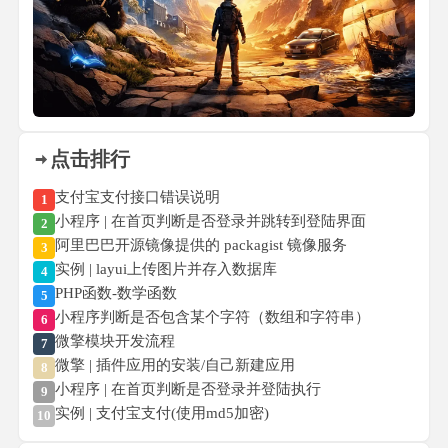
点击排行
支付宝支付接口错误说明
1
小程序 | 在首页判断是否登录并跳转到登陆界面
2
阿里巴巴开源镜像提供的 packagist 镜像服务
3
实例 | layui上传图片并存入数据库
4
PHP函数-数学函数
5
小程序判断是否包含某个字符（数组和字符串）
6
微擎模块开发流程
7
微擎 | 插件应用的安装/自己新建应用
8
小程序 | 在首页判断是否登录并登陆执行
9
实例 | 支付宝支付(使用md5加密)
10