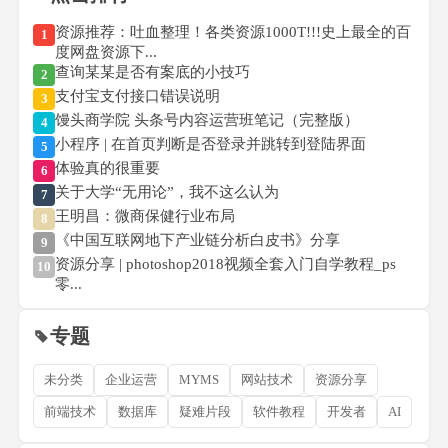
资源推荐：吐血整理！各类资源1000T!!!史上最全的百
1
度网盘资源下...
查询某某是否有案底的小技巧
2
支付宝支付接口错误说明
3
馒头商学院 头条号内容运营班笔记（完整版）
4
小程序 | 在首页判断是否登录并跳转到登陆界面
5
体验真的很重要
6
关于大学“无用论”，我不这么认为
7
王明昌：微商保健行业布局
8
《中国互联网地下产业链分析白皮书》分享
9
资源分享 | photoshop2018视频全套入门自学教程_ps
10
零...
专题
未分类
企业运营
MYMS
网站技术
资源分享
前端技术
数据库
疑难片段
软件教程
开发者
AI