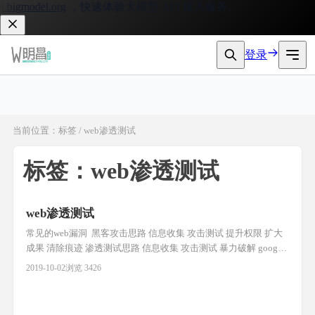
bigmodel.org
，快速体验大模型 API 接入服务。
登录
当前位置：标签 / web渗透测试
标签：web渗透测试
web渗透测试
常见的web漏洞 ￼ 黑客攻击思路 信息收集 攻击测试 提升权限 扩大
成果 清除痕迹 渗透测试思路 信息收集 攻击测试 暴力破解 google
黑语法 inurl 网址中包含指定字符串 inurl:login.php intitle 标题中
2019-10-02
浏览 3426
包含指定字符串 intext 内容中包含指定字符串 更多:
https://blog.csdn.net/spang_33/