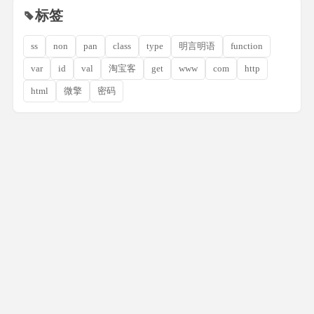
标签
ss
non
pan
class
type
明言明语
function
var
id
val
淘宝客
get
www
com
http
html
微擎
密码