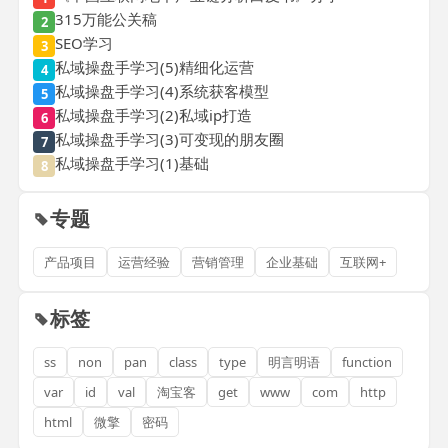
315万能公关稿
2
SEO学习
3
私域操盘手学习(5)精细化运营
4
私域操盘手学习(4)系统获客模型
5
私域操盘手学习(2)私域ip打造
6
私域操盘手学习(3)可变现的朋友圈
7
私域操盘手学习(1)基础
8
专题
产品项目
运营经验
营销管理
企业基础
互联网+
标签
ss
non
pan
class
type
明言明语
function
var
id
val
淘宝客
get
www
com
http
html
微擎
密码