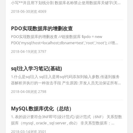
小写**并且用下划线分割 数据库名称禁止使用数据库关键字(关键
字需要使用反向单引号区分) 数据库命名最好见名知意,最好不要超
2018-06-30
浏览 4069
32字符 临时表以tmp为前缀,并以日期为后缀 备份表以bak为前缀,
并以日期为后缀,方便识别 所有存储相同数据的列名和列类型必须
一致 所有表最好使用Innodb存储引擎
PDO实现数据库的增删改查
PDO实现数据库的增删改查 //链接数据库 $pdo = new
PDO('mysql:host=localhost;dbname=test','root','root'); //增
$res = $pdo->exec("insert into user(name) values('测试1')");
2018-04-19
浏览 3797
if($res){ echo '添加成功数据ID为：'.$
sql注入学习笔记(基础)
1.什么是sql注入 sql注入是将sql代码添加到输入参数.传递到服务
器解析并执行的一种攻击手段 产生原因: 开发人员无法保证所有代
码都进行过滤 攻击者发送给服务器的经过构造的可执行的sql语句
2018-04-08
浏览 2798
数据库未做相对应的安全配置 2.寻找sql注入漏洞 逻辑推理法: 1.识
别web应用中的所有输入点(get/post/http头信息) get: a.php?id
MySQL数据库优化（总结）
1. 表的设计要符合3NF即可(设计范式) 设计范式（6NF） 关系型数
据库（mysql , oracle , sql server , db2） 非关系型数据库：
mogoDB , Redis 一般情况下，数据库表要遵循3NF 1NF：只要是
2018-03-14
浏览 3501