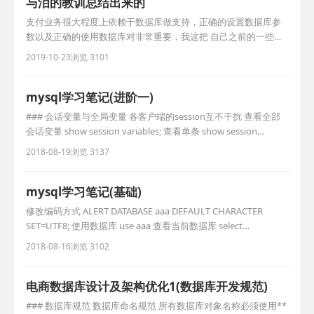
与泪的教训总结出来的
支付业务很大程度上依赖于数据库做支持，正确的设置数据库参
数以及正确的使用数据库对非常重要，我这把 自己之前的一些心
得贴出来，抛砖引玉，大家可以把自己的一些心得分享出来供大
2019-10-23
浏览 3101
家参考学习。 一.数据库配置 1.
innodb_flush_log_at_trx_commit,这个对支付业务来说是关键性
的设置之一，可选的参数值有0,1,2, 支付需要设置成1. 2.
mysql学习笔记(进阶一)
### 会话变量与全局变量 各客户端的session互不干扰 查看全部
会话变量 show session variables; 查看单条 show session
variables like 'auto%'; 更改会话变量 set 变量名 = '值' set
2018-08-19
浏览 3137
@@session.变量名='值' 全局变量 全部 show global variables;
mysql学习笔记(基础)
修改编码方式 ALERT DATABASE aaa DEFAULT CHARACTER
SET=UTF8; 使用数据库 use aaa 查看当前数据库 select
database() 删除数据库 drop database aaa in / not in select
2018-08-16
浏览 3102
*from u where id in(1,2,4,5) like / not lik
电商数据库设计及架构优化1(数据库开发规范)
### 数据库规范 数据库命名规范 所有数据库对象名称必须使用**