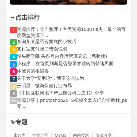
点击排行
资源推荐：吐血整理！各类资源1000T!!!史上最全的百
1
度网盘资源下...
查询某某是否有案底的小技巧
2
支付宝支付接口错误说明
3
馒头商学院 头条号内容运营班笔记（完整版）
4
小程序 | 在首页判断是否登录并跳转到登陆界面
5
体验真的很重要
6
关于大学“无用论”，我不这么认为
7
王明昌：微商保健行业布局
8
《中国互联网地下产业链分析白皮书》分享
9
资源分享 | photoshop2018视频全套入门自学教程_ps
10
零...
专题
未分类
企业运营
MYMS
网站技术
资源分享